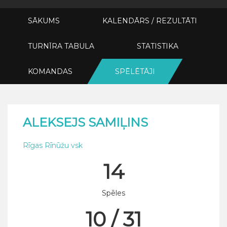
SĀKUMS
KALENDĀRS / REZULTĀTI
TURNĪRA TABULA
STATISTIKA
KOMANDAS
SPĒLĒTĀJI
ALEKSEJS SAMIĻINS
Rīgas Rīnūžu vsk
14
Spēles
10 / 31