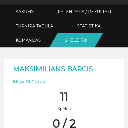
SĀKUMS
KALENDĀRS / REZULTĀTI
TURNĪRA TABULA
STATISTIKA
KOMANDAS
SPĒLĒTĀJI
MAKSIMILIANS BARCIS
Rīgas Rīnūžu vsk
11
Spēles
0 / 2