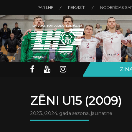
PAR LHF
REKVIZĪTI
NODERĪGAS SAI
ZIŅ
ZĒNI U15 (2009)
2023./2024. gada sezona, jaunatne