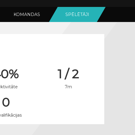
KOMANDAS
SPĒLĒTĀJI
40%
1 / 2
ktivitāte
7m
0
alifikācijas