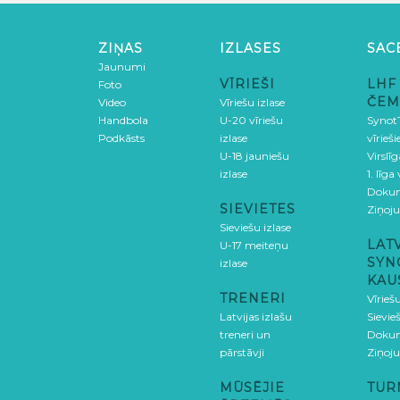
ZIŅAS
IZLASES
SAC
Jaunumi
VĪRIEŠI
LHF
Foto
ČEM
Video
Vīriešu izlase
Handbola
U-20 vīriešu
SynotT
Podkāsts
izlase
vīrieš
U-18 jauniešu
Virslī
izlase
1. līga
Doku
SIEVIETES
Ziņoj
Sieviešu izlase
LAT
U-17 meiteņu
SYN
izlase
KAU
TRENERI
Vīrieš
Latvijas izlašu
Sievie
treneri un
Doku
pārstāvji
Ziņoj
MŪSĒJIE
TUR