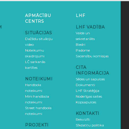
APMĀCĪBU
LHF
CENTRS
M
LHF VADĪBA
SITUĀCIJAS
Valde un
Dažādu situāciju
sekretariāts
video
Biedri
Noteikumu
Padome
skaidrojumi
Sacensību komisijas
LČ sarkanās
CITA
kartītes
INFORMĀCIJA
NOTEIKUMI
Sēdes un sapulces
Handbola
Dokumenti
noteikumi
LHF Stratēģija
Mini handbola
Noderīgas saites
noteikumi
Kopsapulces
Street handbola
KONTAKTI
noteikumi
Rekvizīti
PROJEKTI
Sīkdatņu politika