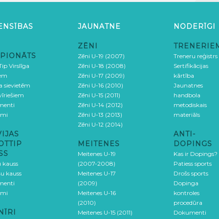
ENSĪBAS
JAUNATNE
NODERĪGI
ZĒNI
TRENERIE
PIONĀTS
Zēni U-19 (2007)
Treneru reģistrs
ip Virslīga
Zēni U-18 (2008)
Sertifikācijas
iem
Zēni U-17 (2009)
kārtība
ga sievietēm
Zēni U-16 (2010)
Jaunatnes
 vīriešiem
Zēni U-15 (2011)
handbola
menti
Zēni U-14 (2012)
metodiskais
umi
Zēni U-13 (2013)
materiāls
Zēni U-12 (2014)
VIJAS
ANTI-
OTTIP
MEITENES
DOPINGS
SS
Meitenes U-19
Kas ir Dopings?
u kauss
(2007-2008)
Patiess sports
šu kauss
Meitenes U-17
Drošs sports
menti
(2009)
Dopinga
umi
Meitenes U-16
kontroles
(2010)
procedūra
NĪRI
Meitenes U-15 (2011)
Dokumenti