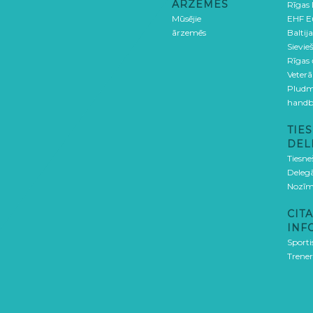
ĀRZEMĒS
Rīgas
Mūsējie
EHF E
ārzemēs
Baltija
Sievieš
Rīgas
Veterā
Pludm
handb
TIES
DEL
Tiesne
Delegā
Nozīm
CITA
INF
Sporti
Trener