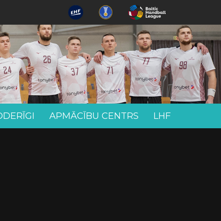
ODERĪGI
APMĀCĪBU CENTRS
LHF