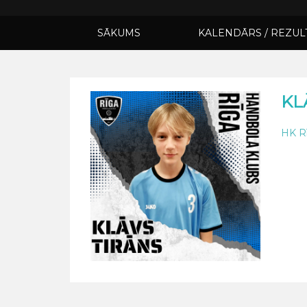
SĀKUMS
KALENDĀRS / REZUL
KL
HK Rī