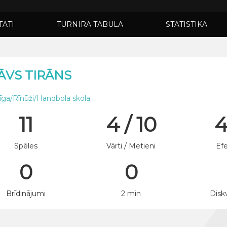
TĀTI
TURNĪRA TABULA
STATISTIKA
ĀVS TIRĀNS
ga/Rīnūži/Handbola skola
11
4 / 10
Spēles
Vārti / Metieni
Efe
0
0
Brīdinājumi
2 min
Diskv