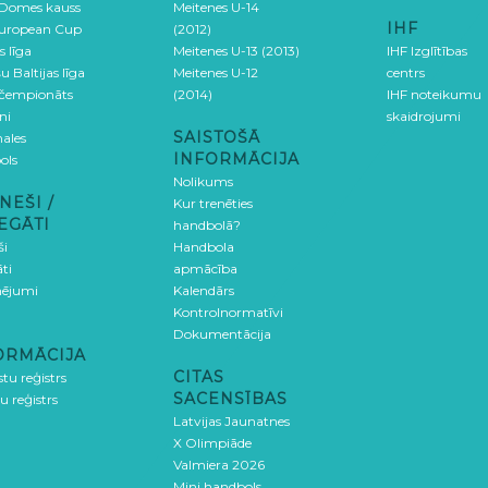
 Domes kauss
Meitenes U-14
IHF
uropean Cup
(2012)
s līga
Meitenes U-13 (2013)
IHF Izglītības
u Baltijas līga
Meitenes U-12
centrs
 čempionāts
(2014)
IHF noteikumu
ni
skaidrojumi
SAISTOŠĀ
ales
INFORMĀCIJA
ols
Nolikums
NEŠI /
Kur trenēties
EGĀTI
handbolā?
ši
Handbola
ti
apmācība
ējumi
Kalendārs
Kontrolnormatīvi
Dokumentācija
ORMĀCIJA
CITAS
stu reģistrs
SACENSĪBAS
u reģistrs
Latvijas Jaunatnes
X Olimpiāde
Valmiera 2026
Mini handbols