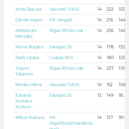
Krists Barutis
Vaiņode/ DKSS
14
222
153
Dāvids Aigars
HK Vangaži
14
216
144
Aleksandrs
Rīgas Rīnūžu vsk
14
236
142
Ņikoļskis
Reinis Burjāns
Salaspils SS
14
178
132
Ralfs Lipskis
Ludzas NSS
14
180
123
Jegors
Rīgas Rīnūžu vsk
14
237
119
Tokarevs
Renārs Vārna
Vaiņode/ DKSS
14
152
106
Edvards
Salaspils SS
13
149
95
Kristiāns
Kozlovs
Mikus Kušners
HK
14
127
90
Rīga/Rīnūži/Handbola