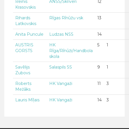
Reinis
ANSS/Skrīveri
12
Krasovskis
Rihards
Rīgas Rīnūžu vsk
13
Latkovskis
Anita Puncule
Ludzas NSS
14
AUSTRIS
HK
5
1
GORSTS
Rīga/Rīnūži/Handbola
skola
Savēlijs
Salaspils SS
9
1
Zubovs
Roberts
HK Vangaži
11
3
Mežāks
Lauris Mīļais
HK Vangaži
14
3