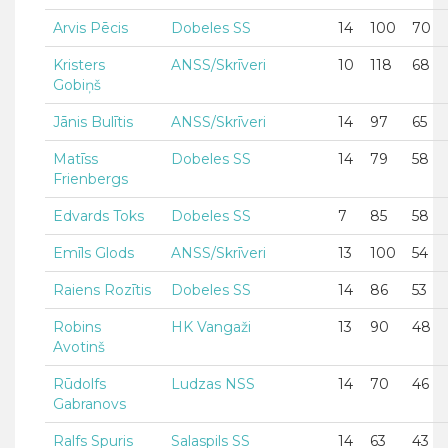
Arvis Pēcis
Dobeles SS
14
100
70
Kristers
ANSS/Skrīveri
10
118
68
Gobiņš
Jānis Bulītis
ANSS/Skrīveri
14
97
65
Matīss
Dobeles SS
14
79
58
Frienbergs
Edvards Toks
Dobeles SS
7
85
58
Emīls Glods
ANSS/Skrīveri
13
100
54
Raiens Rozītis
Dobeles SS
14
86
53
Robins
HK Vangaži
13
90
48
Avotinš
Rūdolfs
Ludzas NSS
14
70
46
Gabranovs
Ralfs Spuris
Salaspils SS
14
63
43