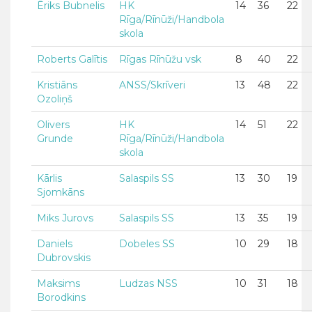
Ēriks Bubnelis
HK
14
36
22
Rīga/Rīnūži/Handbola
skola
Roberts Galītis
Rīgas Rīnūžu vsk
8
40
22
Kristiāns
ANSS/Skrīveri
13
48
22
Ozoliņš
Olivers
HK
14
51
22
Grunde
Rīga/Rīnūži/Handbola
skola
Kārlis
Salaspils SS
13
30
19
Sjomkāns
Miks Jurovs
Salaspils SS
13
35
19
Daniels
Dobeles SS
10
29
18
Dubrovskis
Maksims
Ludzas NSS
10
31
18
Borodkins