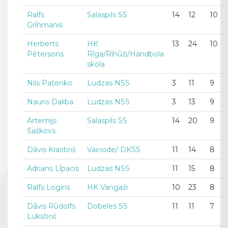
Ralfs
Salaspils SS
14
12
10
Grīnmanis
Herberts
HK
13
24
10
Pētersons
Rīga/Rīnūži/Handbola
skola
Nils Patenko
Ludzas NSS
3
11
9
Nauris Daliba
Ludzas NSS
3
13
9
Artemijs
Salaspils SS
14
20
9
Šaškovs
Dāvis Krastiņš
Vaiņode/ DKSS
11
14
8
Adrians Līpacis
Ludzas NSS
11
15
8
Ralfs Logins
HK Vangaži
10
23
8
Dāvis Rūdolfs
Dobeles SS
11
11
7
Lukstiņš