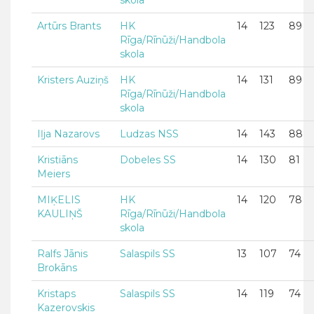
skola
Artūrs Brants
HK
14
123
89
Rīga/Rīnūži/Handbola
skola
Kristers Auziņš
HK
14
131
89
Rīga/Rīnūži/Handbola
skola
Iļja Nazarovs
Ludzas NSS
14
143
88
Kristiāns
Dobeles SS
14
130
81
Meiers
MIĶELIS
HK
14
120
78
KAULIŅŠ
Rīga/Rīnūži/Handbola
skola
Ralfs Jānis
Salaspils SS
13
107
74
Brokāns
Kristaps
Salaspils SS
14
119
74
Kazerovskis