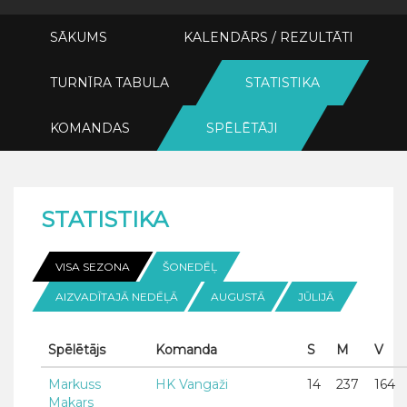
SĀKUMS
KALENDĀRS / REZULTĀTI
TURNĪRA TABULA
STATISTIKA
KOMANDAS
SPĒLĒTĀJI
STATISTIKA
VISA SEZONA
ŠONEDĒĻ
AIZVADĪTAJĀ NEDĒĻĀ
AUGUSTĀ
JŪLIJĀ
Spēlētājs
Komanda
S
M
V
Markuss
HK Vangaži
14
237
164
Makars