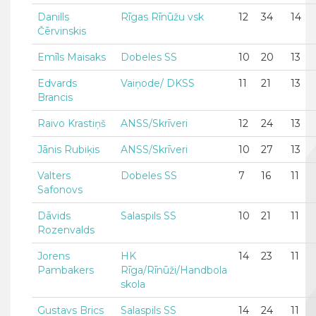
Danills
Rīgas Rīnūžu vsk
12
34
14
Čērvinskis
Emīls Maisaks
Dobeles SS
10
20
13
Edvards
Vaiņode/ DKSS
11
21
13
Brancis
Raivo Krastiņš
ANSS/Skrīveri
12
24
13
Jānis Rubiķis
ANSS/Skrīveri
10
27
13
Valters
Dobeles SS
7
16
11
Safonovs
Dāvids
Salaspils SS
10
21
11
Rozenvalds
Jorens
HK
14
23
11
Pambakers
Rīga/Rīnūži/Handbola
skola
Gustavs Brics
Salaspils SS
14
24
11