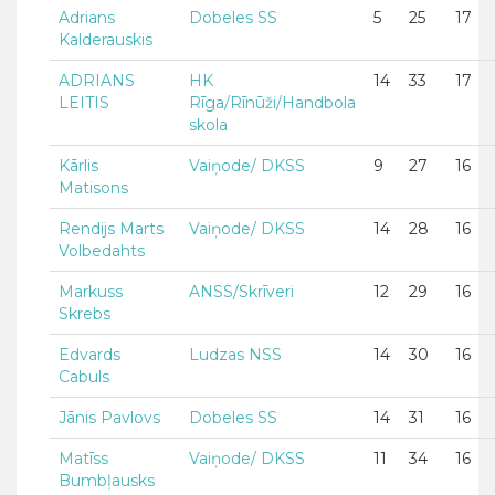
Adrians
Dobeles SS
5
25
17
Kalderauskis
ADRIANS
HK
14
33
17
LEITIS
Rīga/Rīnūži/Handbola
skola
Kārlis
Vaiņode/ DKSS
9
27
16
Matisons
Rendijs Marts
Vaiņode/ DKSS
14
28
16
Volbedahts
Markuss
ANSS/Skrīveri
12
29
16
Skrebs
Edvards
Ludzas NSS
14
30
16
Cabuls
Jānis Pavlovs
Dobeles SS
14
31
16
Matīss
Vaiņode/ DKSS
11
34
16
Bumbļausks