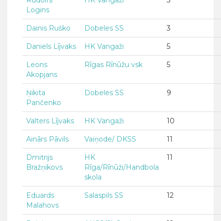
Rūdolfs
HK Vangaži
3
Logins
Dainis Ruško
Dobeles SS
3
Daniels Lījvaks
HK Vangaži
5
Leons
Rīgas Rīnūžu vsk
5
Akopjans
Ņikita
Dobeles SS
9
Pančenko
Valters Lījvaks
HK Vangaži
10
Ainārs Pāvils
Vaiņode/ DKSS
11
Dmitrijs
HK
11
Bražņikovs
Rīga/Rīnūži/Handbola
skola
Eduards
Salaspils SS
12
Malahovs