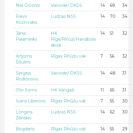
Nils Groznis
Vaiņode/ DKSS
14
69
34
Raivo
Ludzas NSS
14
70
34
Kozlovskis
Jānis
HK
14
51
32
Palameiks
Rīga/Rīnūži/Handbola
skola
Artjoms
Rīgas Rīnūžu vsk
7
56
32
Šišulins
Sergejs
Vaiņode/ DKSS
14
48
31
Rodionovs
Oto Soms
HK Vangaži
11
65
31
Ivans Liberovs
Rīgas Rīnūžu vsk
7
55
30
Longins
Ludzas NSS
14
62
30
Žilinskis
Bogdans
Rīgas Rīnūžu vsk
14
55
29