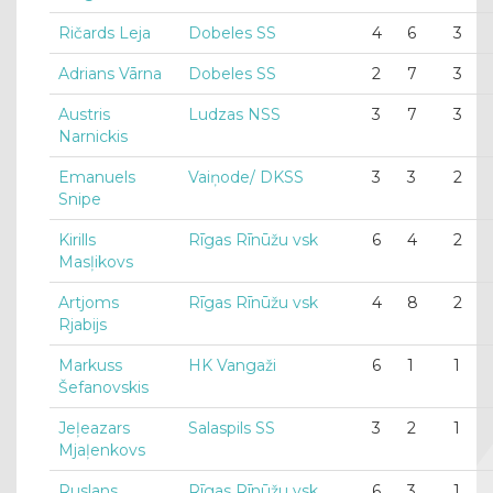
Ričards Leja
Dobeles SS
4
6
3
Adrians Vārna
Dobeles SS
2
7
3
Austris
Ludzas NSS
3
7
3
Narnickis
Emanuels
Vaiņode/ DKSS
3
3
2
Snipe
Kirills
Rīgas Rīnūžu vsk
6
4
2
Masļikovs
Artjoms
Rīgas Rīnūžu vsk
4
8
2
Rjabijs
Markuss
HK Vangaži
6
1
1
Šefanovskis
Jeļeazars
Salaspils SS
3
2
1
Mjaļenkovs
Ruslans
Rīgas Rīnūžu vsk
6
3
1