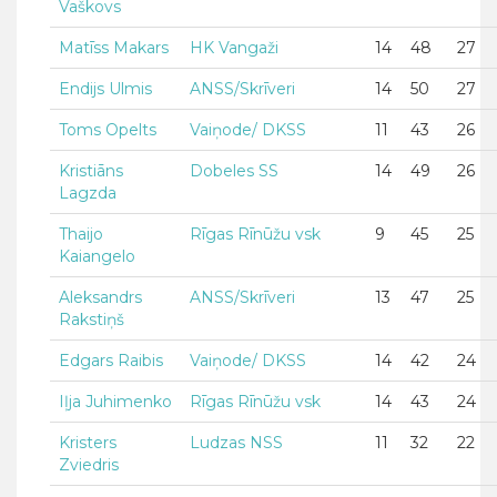
Vaškovs
Matīss Makars
HK Vangaži
14
48
27
Endijs Ulmis
ANSS/Skrīveri
14
50
27
Toms Opelts
Vaiņode/ DKSS
11
43
26
Kristiāns
Dobeles SS
14
49
26
Lagzda
Thaijo
Rīgas Rīnūžu vsk
9
45
25
Kaiangelo
Aleksandrs
ANSS/Skrīveri
13
47
25
Rakstiņš
Edgars Raibis
Vaiņode/ DKSS
14
42
24
Iļja Juhimenko
Rīgas Rīnūžu vsk
14
43
24
Kristers
Ludzas NSS
11
32
22
Zviedris