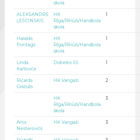
skola
ALEKSANDRS
HK
1
ĻEŠČINSKIS
Rīga/Rīnūži/Handbola
skola
Haralds
HK
1
Pontags
Rīga/Rīnūži/Handbola
skola
Linda
Dobeles SS
1
Karloviča
Ričards
HK Vangaži
2
Gražulis
HK
3
Rīga/Rīnūži/Handbola
skola
Artis
HK Vangaži
3
Nesterovičš