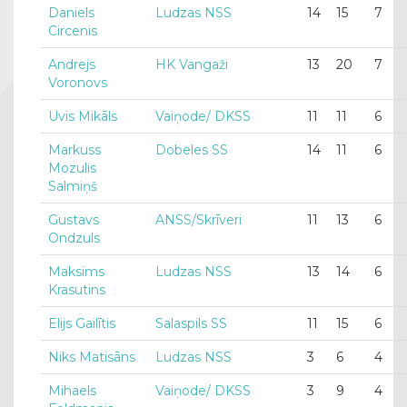
Daniels
Ludzas NSS
14
15
7
Circenis
Andrejs
HK Vangaži
13
20
7
Voronovs
Uvis Mikāls
Vaiņode/ DKSS
11
11
6
Markuss
Dobeles SS
14
11
6
Mozulis
Salmiņš
Gustavs
ANSS/Skrīveri
11
13
6
Ondzuls
Maksims
Ludzas NSS
13
14
6
Krasutins
Elijs Gailītis
Salaspils SS
11
15
6
Niks Matisāns
Ludzas NSS
3
6
4
Mihaels
Vaiņode/ DKSS
3
9
4