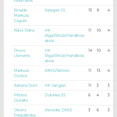
Feldmanis
Rinalds
Salaspils SS
13
9
4
Markuss
Cagulis
Klāvs Tirāns
HK
11
10
4
Rīga/Rīnūži/Handbola
skola
Druvis
HK
14
10
4
Līsmanis
Rīga/Rīnūži/Handbola
skola
Markuss
ANSS/Skrīveri
11
13
4
Ozoliņš
Adrians Dričs
HK Vangaži
11
3
3
Pēteris
Dobeles SS
6
4
3
Glušaks
Olivers
Vaiņode/ DKSS
3
6
3
Pragulbickis