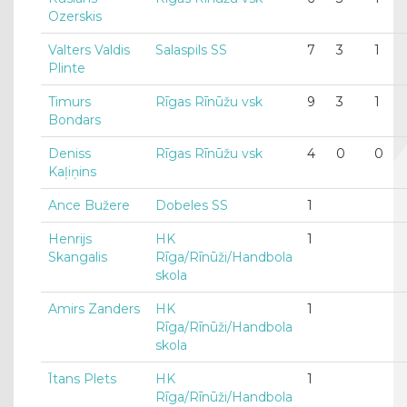
Ozerskis
Valters Valdis
Salaspils SS
7
3
1
Plinte
Timurs
Rīgas Rīnūžu vsk
9
3
1
Bondars
Deniss
Rīgas Rīnūžu vsk
4
0
0
Kaļiņins
Ance Bužere
Dobeles SS
1
Henrijs
HK
1
Skangalis
Rīga/Rīnūži/Handbola
skola
Amirs Zanders
HK
1
Rīga/Rīnūži/Handbola
skola
Ītans Plets
HK
1
Rīga/Rīnūži/Handbola