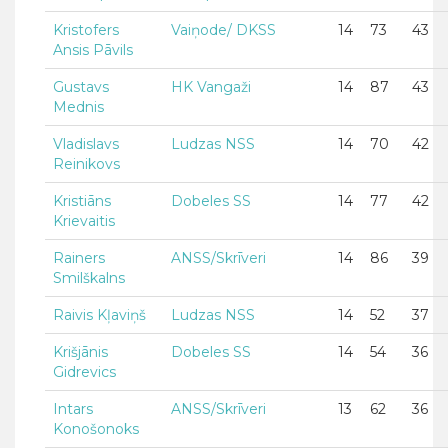
Kristofers
Vaiņode/ DKSS
14
73
43
Ansis Pāvils
Gustavs
HK Vangaži
14
87
43
Mednis
Vladislavs
Ludzas NSS
14
70
42
Reinikovs
Kristiāns
Dobeles SS
14
77
42
Krievaitis
Rainers
ANSS/Skrīveri
14
86
39
Smilškalns
Raivis Kļaviņš
Ludzas NSS
14
52
37
Krišjānis
Dobeles SS
14
54
36
Gidrevics
Intars
ANSS/Skrīveri
13
62
36
Konošonoks