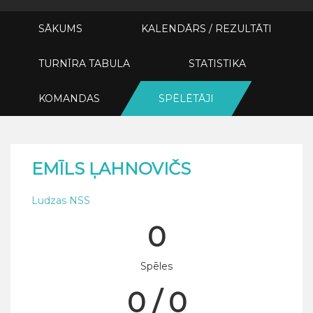
SĀKUMS
KALENDĀRS / REZULTĀTI
TURNĪRA TABULA
STATISTIKA
KOMANDAS
SPĒLĒTĀJI
EMĪLS ĻAHNOVIČS
Ludzas NSS
0
Spēles
0 / 0