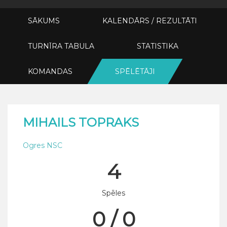
SĀKUMS
KALENDĀRS / REZULTĀTI
TURNĪRA TABULA
STATISTIKA
KOMANDAS
SPĒLĒTĀJI
MIHAILS TOPRAKS
Ogres NSC
4
Spēles
0 / 0