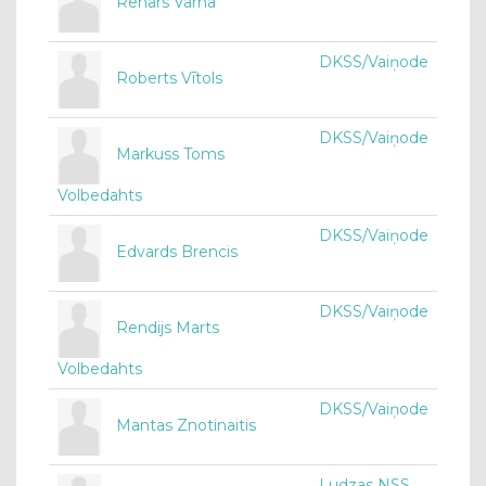
Renārs Vārna
DKSS/Vaiņode
Roberts Vītols
DKSS/Vaiņode
Markuss Toms
Volbedahts
DKSS/Vaiņode
Edvards Brencis
DKSS/Vaiņode
Rendijs Marts
Volbedahts
DKSS/Vaiņode
Mantas Znotinaitis
Ludzas NSS