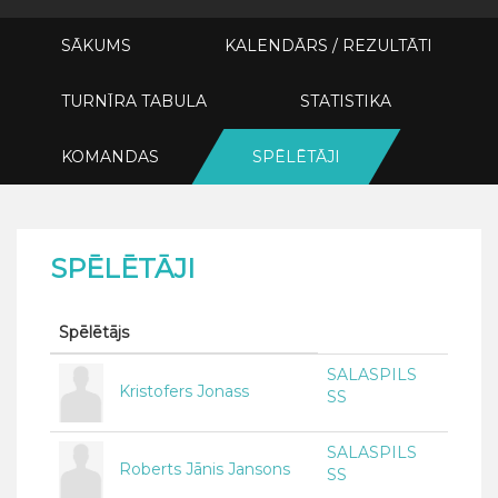
SĀKUMS
KALENDĀRS / REZULTĀTI
TURNĪRA TABULA
STATISTIKA
KOMANDAS
SPĒLĒTĀJI
SPĒLĒTĀJI
Spēlētājs
SALASPILS
Kristofers Jonass
SS
SALASPILS
Roberts Jānis Jansons
SS