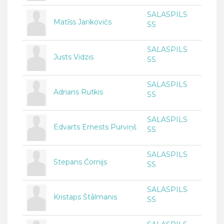
SALASPILS
Matīss Jankovičs
SS
SALASPILS
Justs Vidzis
SS
SALASPILS
Adrians Rutkis
SS
SALASPILS
Edvarts Ernests Purviņš
SS
SALASPILS
Stepans Čornijs
SS
SALASPILS
Kristaps Štālmanis
SS