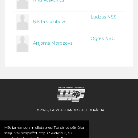
Niks Vaškevičs
Ludzas NSS
Ņikita Golubovs
Ogres NSC
Artjoms Morozovs
© 2026 / LATVIJAS HANDBOLA FEDERĀCIJA.
Mēs izmantojam sīkdatnes! Turpinot pārlūka
sesiju vai nospiežot pogu "Piekrītu", tu