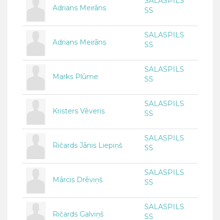
SALASPILS
Adrians Meirāns
SS
SALASPILS
Adrians Meirāns
SS
SALASPILS
Marks Plūme
SS
SALASPILS
Kristers Vēveris
SS
SALASPILS
Ričards Jānis Liepiņš
SS
SALASPILS
Mārcis Drēviņš
SS
SALASPILS
Ričards Galviņš
SS