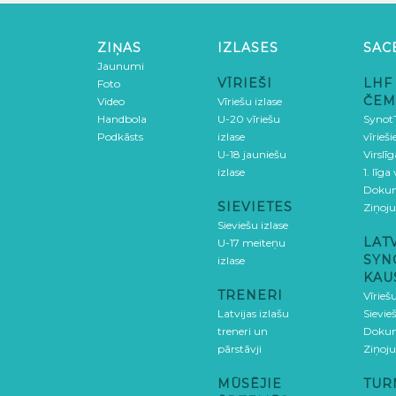
ZIŅAS
IZLASES
SAC
Jaunumi
VĪRIEŠI
LHF
Foto
ČEM
Video
Vīriešu izlase
Handbola
U-20 vīriešu
SynotT
Podkāsts
izlase
vīrieš
U-18 jauniešu
Virslī
izlase
1. līga
Doku
SIEVIETES
Ziņoj
Sieviešu izlase
LAT
U-17 meiteņu
SYN
izlase
KAU
TRENERI
Vīrieš
Latvijas izlašu
Sievie
treneri un
Doku
pārstāvji
Ziņoj
MŪSĒJIE
TUR