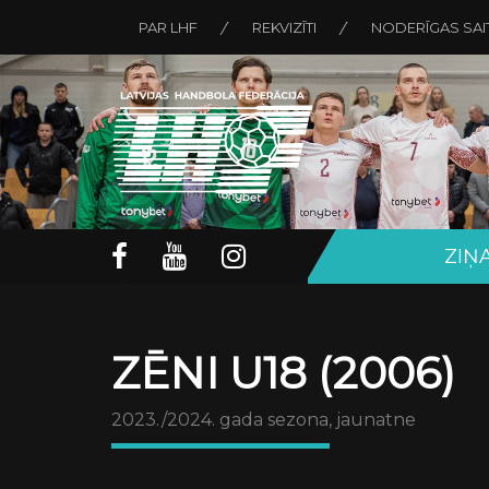
PAR LHF
REKVIZĪTI
NODERĪGAS SAI
ZIŅ
ZĒNI U18 (2006)
2023./2024. gada sezona, jaunatne