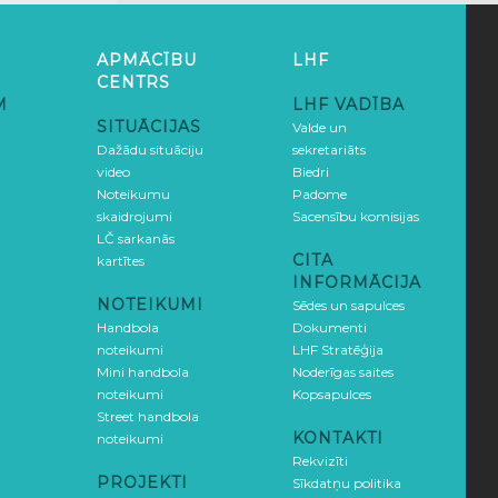
APMĀCĪBU
LHF
CENTRS
M
LHF VADĪBA
SITUĀCIJAS
Valde un
Dažādu situāciju
sekretariāts
video
Biedri
Noteikumu
Padome
skaidrojumi
Sacensību komisijas
LČ sarkanās
CITA
kartītes
INFORMĀCIJA
NOTEIKUMI
Sēdes un sapulces
Handbola
Dokumenti
noteikumi
LHF Stratēģija
Mini handbola
Noderīgas saites
noteikumi
Kopsapulces
Street handbola
KONTAKTI
noteikumi
Rekvizīti
PROJEKTI
Sīkdatņu politika