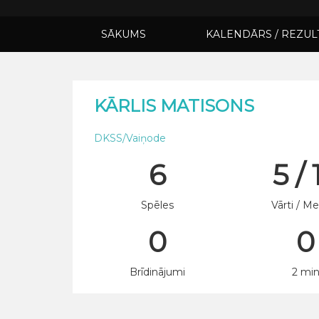
SĀKUMS
KALENDĀRS / REZUL
KĀRLIS MATISONS
DKSS/Vaiņode
6
5 / 
Spēles
Vārti / Me
0
0
Brīdinājumi
2 mi