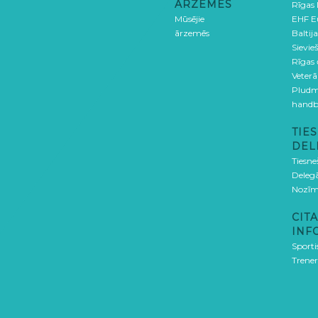
ĀRZEMĒS
Rīgas
Mūsējie
EHF E
ārzemēs
Baltija
Sievieš
Rīgas
Veterā
Pludm
handb
TIES
DEL
Tiesne
Delegā
Nozīm
CITA
INF
Sporti
Trener