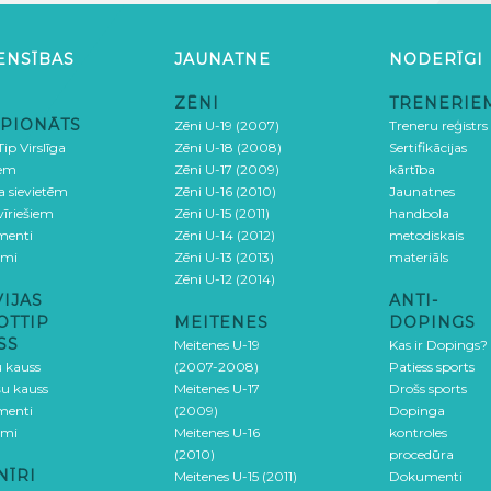
ENSĪBAS
JAUNATNE
NODERĪGI
ZĒNI
TRENERIE
PIONĀTS
Zēni U-19 (2007)
Treneru reģistrs
ip Virslīga
Zēni U-18 (2008)
Sertifikācijas
iem
Zēni U-17 (2009)
kārtība
ga sievietēm
Zēni U-16 (2010)
Jaunatnes
 vīriešiem
Zēni U-15 (2011)
handbola
menti
Zēni U-14 (2012)
metodiskais
umi
Zēni U-13 (2013)
materiāls
Zēni U-12 (2014)
VIJAS
ANTI-
OTTIP
MEITENES
DOPINGS
SS
Meitenes U-19
Kas ir Dopings?
u kauss
(2007-2008)
Patiess sports
šu kauss
Meitenes U-17
Drošs sports
menti
(2009)
Dopinga
umi
Meitenes U-16
kontroles
(2010)
procedūra
NĪRI
Meitenes U-15 (2011)
Dokumenti