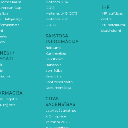
 Domes kauss
Meitenes U-14
IHF
uropean Cup
(2012)
s līga
Meitenes U-13 (2013)
IHF Izglītības
u Baltijas līga
Meitenes U-12
centrs
 čempionāts
(2014)
IHF noteikumu
ni
skaidrojumi
SAISTOŠĀ
ales
INFORMĀCIJA
ols
Nolikums
NEŠI /
Kur trenēties
EGĀTI
handbolā?
ši
Handbola
ti
apmācība
ējumi
Kalendārs
Kontrolnormatīvi
Dokumentācija
ORMĀCIJA
CITAS
stu reģistrs
SACENSĪBAS
u reģistrs
Latvijas Jaunatnes
X Olimpiāde
Valmiera 2026
Mini handbols