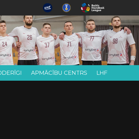
ODERĪGI
APMĀCĪBU CENTRS
LHF