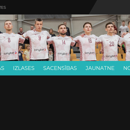
TES
AS
IZLASES
SACENSĪBAS
JAUNATNE
N