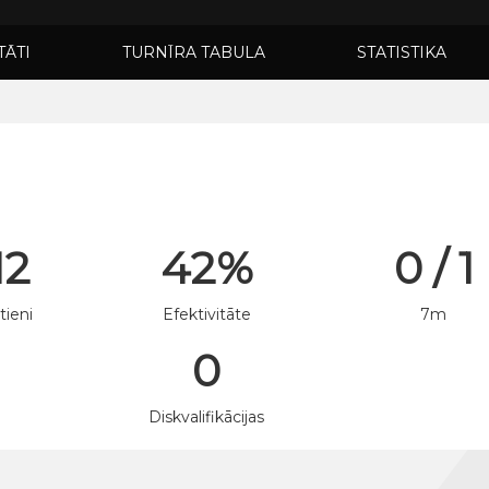
TĀTI
TURNĪRA TABULA
STATISTIKA
12
42%
0 / 1
tieni
Efektivitāte
7m
0
n
Diskvalifikācijas