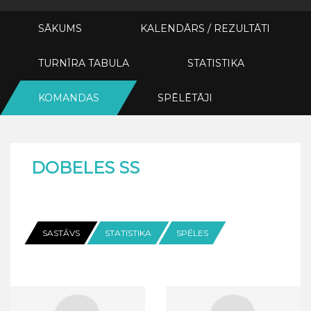
SĀKUMS
KALENDĀRS / REZULTĀTI
TURNĪRA TABULA
STATISTIKA
KOMANDAS
SPĒLĒTĀJI
DOBELES SS
SASTĀVS
STATISTIKA
SPĒLES