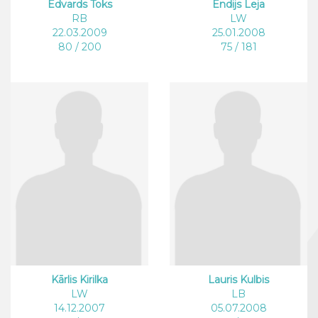
Edvards Toks
Endijs Leja
RB
LW
22.03.2009
25.01.2008
80 / 200
75 / 181
Kārlis Kirilka
Lauris Kulbis
LW
LB
14.12.2007
05.07.2008