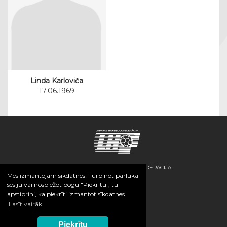
Linda Karloviča
17.06.1969
© 2026 / LATVIJAS HANDBOLA FEDERĀCIJA.
Mēs izmantojam sīkdatnes! Turpinot pārlūka
sesiju vai nospiežot pogu "Piekrītu", tu
apstiprini, ka piekrīti izmantot sīkdatnes.
Lasīt vairāk
Piekrītu