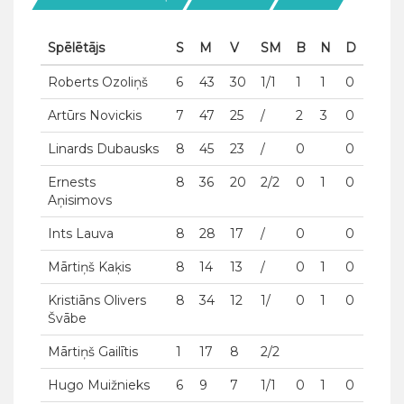
Spēlētājs
S
M
V
SM
B
N
D
Roberts Ozoliņš
6
43
30
1/1
1
1
0
Artūrs Novickis
7
47
25
/
2
3
0
Linards Dubausks
8
45
23
/
0
0
Ernests
8
36
20
2/2
0
1
0
Aņisimovs
Ints Lauva
8
28
17
/
0
0
Mārtiņš Kaķis
8
14
13
/
0
1
0
Kristiāns Olivers
8
34
12
1/
0
1
0
Švābe
Mārtiņš Gailītis
1
17
8
2/2
Hugo Muižnieks
6
9
7
1/1
0
1
0