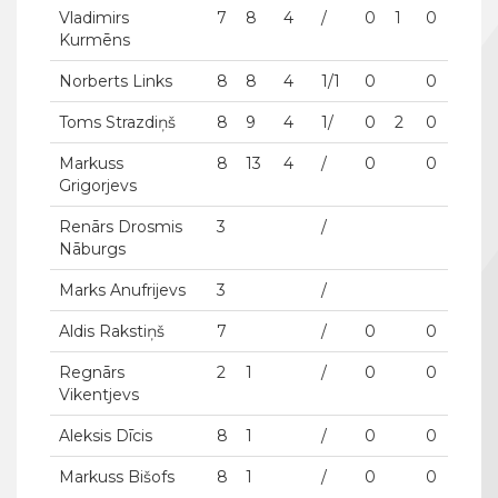
Vladimirs
7
8
4
/
0
1
0
Kurmēns
Norberts Links
8
8
4
1/1
0
0
Toms Strazdiņš
8
9
4
1/
0
2
0
Markuss
8
13
4
/
0
0
Grigorjevs
Renārs Drosmis
3
/
Nāburgs
Marks Anufrijevs
3
/
Aldis Rakstiņš
7
/
0
0
Regnārs
2
1
/
0
0
Vikentjevs
Aleksis Dīcis
8
1
/
0
0
Markuss Bišofs
8
1
/
0
0