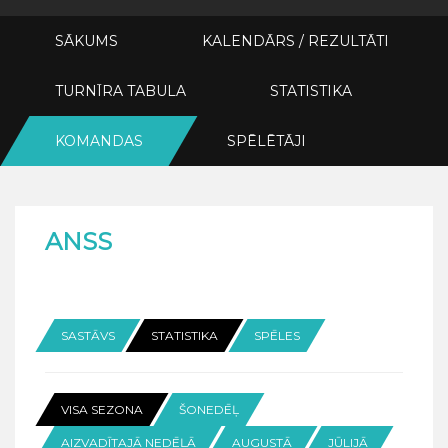
SĀKUMS
KALENDĀRS / REZULTĀTI
TURNĪRA TABULA
STATISTIKA
KOMANDAS
SPĒLĒTĀJI
ANSS
SASTĀVS
STATISTIKA
SPĒLES
VISA SEZONA
ŠONEDĒĻ
AIZVADĪTAJĀ NEDĒĻĀ
AUGUSTĀ
JŪLIJĀ