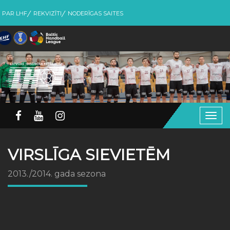
PAR LHF
REKVIZĪTI
NODERĪGAS SAITES
Togg
navig
VIRSLĪGA SIEVIETĒM
2013./2014. gada sezona