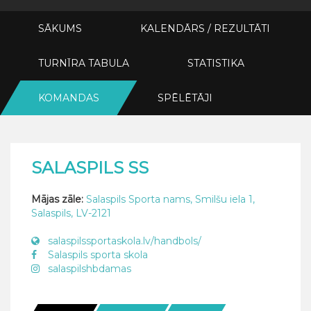
SĀKUMS
KALENDĀRS / REZULTĀTI
TURNĪRA TABULA
STATISTIKA
KOMANDAS
SPĒLĒTĀJI
SALASPILS SS
Mājas zāle:
Salaspils Sporta nams, Smilšu iela 1,
Salaspils, LV-2121
salaspilssportaskola.lv/handbols/
Salaspils sporta skola
salaspilshbdamas