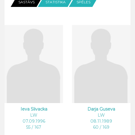
SASTĀVS
STATISTIKA
SPĒLES
Ieva Slivacka
Darja Guseva
LW
LW
07.09.1996
08.11.1989
55 / 167
60 / 169