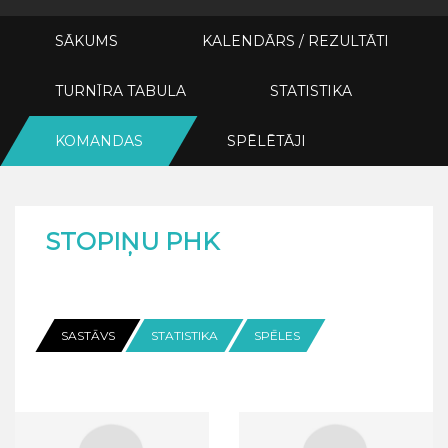
SĀKUMS
KALENDĀRS / REZULTĀTI
TURNĪRA TABULA
STATISTIKA
KOMANDAS
SPĒLĒTĀJI
STOPIŅU PHK
SASTĀVS
STATISTIKA
SPĒLES