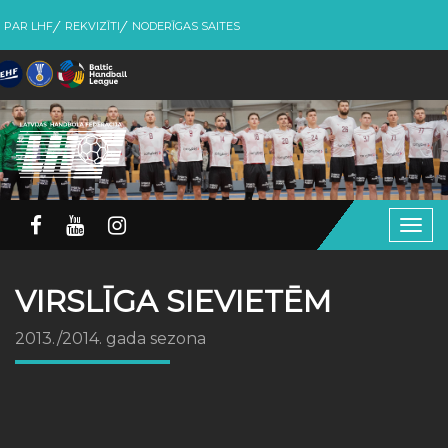
PAR LHF
REKVIZĪTI
NODERĪGAS SAITES
Togg
navig
VIRSLĪGA SIEVIETĒM
2013./2014. gada sezona