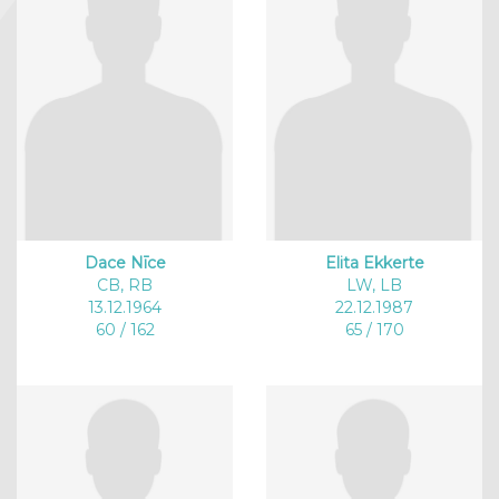
Dace Nīce
Elita Ekkerte
CB, RB
LW, LB
13.12.1964
22.12.1987
60 / 162
65 / 170