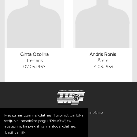
Ginta Ozoliņa
Andris Ronis
Treneris
Ārsts
07.05.1967
14.03.1954
© 2026 / LATVIJAS HANDBOLA FEDERĀCIJA.
Mēs izmantojam sīkdatnes! Turpinot pārlūka
sesiju vai nospiežot pogu "Piekrītu", tu
apstiprini, ka piekrīti izmantot sīkdatnes.
Lasīt vairāk