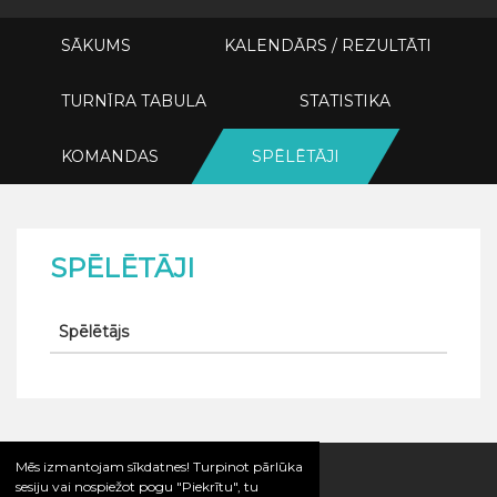
SĀKUMS
KALENDĀRS / REZULTĀTI
TURNĪRA TABULA
STATISTIKA
KOMANDAS
SPĒLĒTĀJI
SPĒLĒTĀJI
Spēlētājs
Mēs izmantojam sīkdatnes! Turpinot pārlūka
sesiju vai nospiežot pogu "Piekrītu", tu