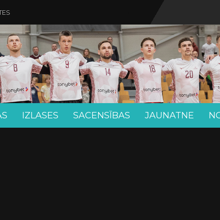
TES
AS
IZLASES
SACENSĪBAS
JAUNATNE
N