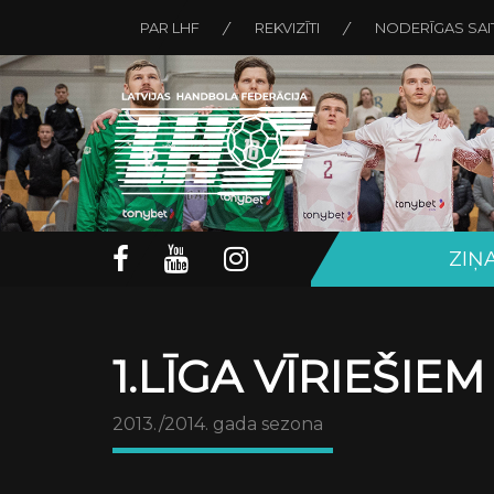
PAR LHF
REKVIZĪTI
NODERĪGAS SAI
ZIŅ
1.LĪGA VĪRIEŠIEM
2013./2014. gada sezona