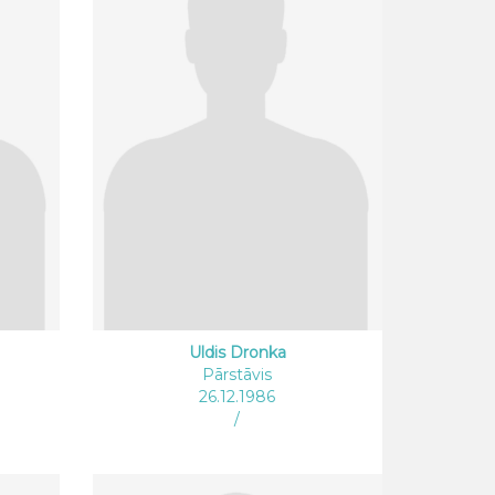
Uldis Dronka
Pārstāvis
26.12.1986
/