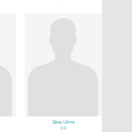
Jānis Ulmis
RB