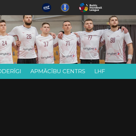
ODERĪGI
APMĀCĪBU CENTRS
LHF