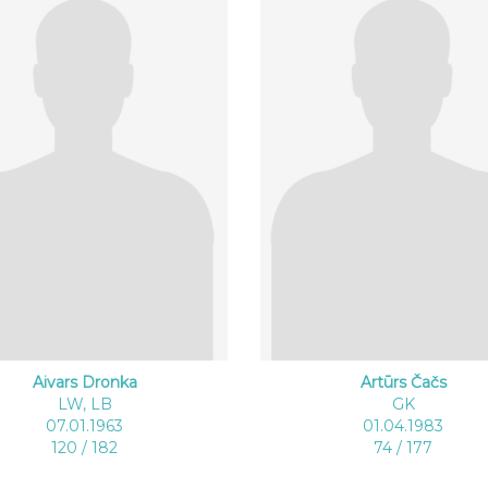
Aivars Dronka
Artūrs Čačs
LW, LB
GK
07.01.1963
01.04.1983
120 / 182
74 / 177