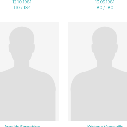
12.10.1981
13.05.1981
110 / 184
80 / 180
Arnolds Samohins
Kristaps Vansovičs