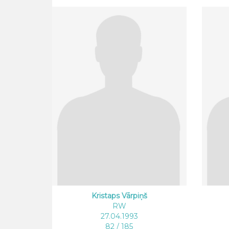
Kristaps Vārpiņš
RW
27.04.1993
82 / 185