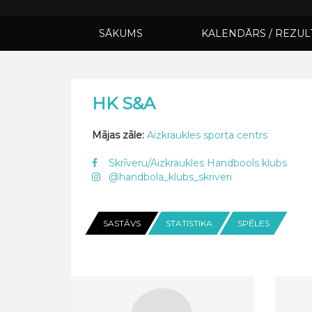
SĀKUMS
KALENDĀRS / REZUL
HK S&A
Mājas zāle:
Aizkraukles sporta centrs
Skrīveru/Aizkraukles Handbools klubs
@handbola_klubs_skriveri
SASTĀVS
STATISTIKA
SPĒLES