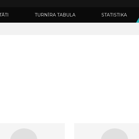
TĀTI
TURNĪRA TABULA
STATISTIKA