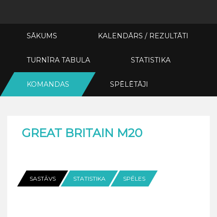
SĀKUMS
KALENDĀRS / REZULTĀTI
TURNĪRA TABULA
STATISTIKA
KOMANDAS
SPĒLĒTĀJI
GREAT BRITAIN M20
SASTĀVS
STATISTIKA
SPĒLES