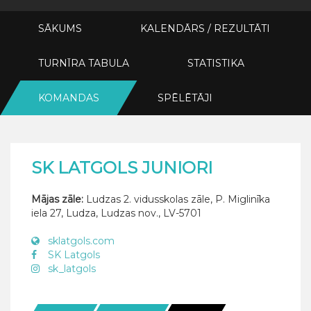
SĀKUMS
KALENDĀRS / REZULTĀTI
TURNĪRA TABULA
STATISTIKA
KOMANDAS
SPĒLĒTĀJI
SK LATGOLS JUNIORI
Mājas zāle:
Ludzas 2. vidusskolas zāle, P. Miglinīka
iela 27, Ludza, Ludzas nov., LV-5701
sklatgols.com
SK Latgols
sk_latgols