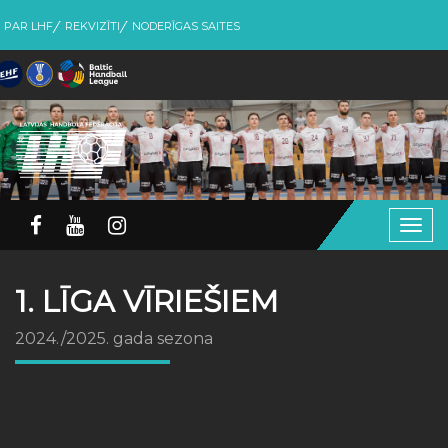
PAR LHF
REKVIZĪTI
NODERĪGAS SAITES
Togg
navig
1. LĪGA VĪRIEŠIEM
2024./2025. gada sezona