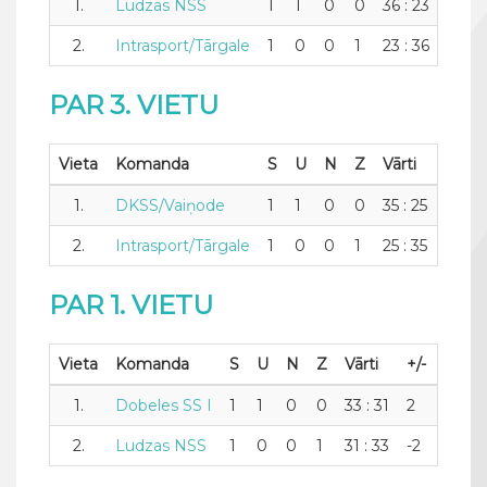
1.
Ludzas NSS
1
1
0
0
36 : 23
13
2.
Intrasport/Tārgale
1
0
0
1
23 : 36
-13
PAR 3. VIETU
Vieta
Komanda
S
U
N
Z
Vārti
+/-
1.
DKSS/Vaiņode
1
1
0
0
35 : 25
10
2.
Intrasport/Tārgale
1
0
0
1
25 : 35
-10
PAR 1. VIETU
Vieta
Komanda
S
U
N
Z
Vārti
+/-
Punkt
1.
Dobeles SS I
1
1
0
0
33 : 31
2
2
2.
Ludzas NSS
1
0
0
1
31 : 33
-2
0