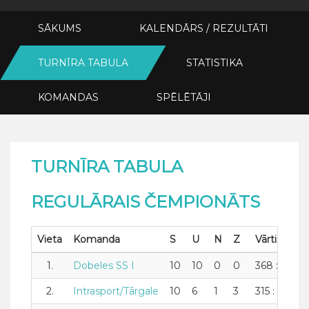
SĀKUMS
KALENDĀRS / REZULTĀTI
TURNĪRA TABULA
STATISTIKA
KOMANDAS
SPĒLĒTĀJI
TURNĪRA TABULA
REGULĀRAIS ČEMPIONĀTS
Vieta
Komanda
S
U
N
Z
Vārti
1.
Dobeles SS I
10
10
0
0
368 : 293
2.
Intrasport/Tārgale
10
6
1
3
315 : 285