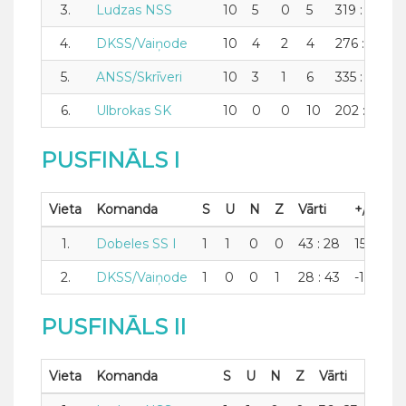
3.
Ludzas NSS
10
5
0
5
319 : 309
4.
DKSS/Vaiņode
10
4
2
4
276 : 274
5.
ANSS/Skrīveri
10
3
1
6
335 : 302
6.
Ulbrokas SK
10
0
0
10
202 : 352
PUSFINĀLS I
Vieta
Komanda
S
U
N
Z
Vārti
+/-
Pun
1.
Dobeles SS I
1
1
0
0
43 : 28
15
2
2.
DKSS/Vaiņode
1
0
0
1
28 : 43
-15
0
PUSFINĀLS II
Vieta
Komanda
S
U
N
Z
Vārti
+/-