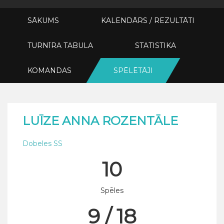
SĀKUMS
KALENDĀRS / REZULTĀTI
TURNĪRA TABULA
STATISTIKA
KOMANDAS
SPĒLĒTĀJI
LUĪZE ANNA ROZENTĀLE
Dobeles SS
10
Spēles
9 / 18