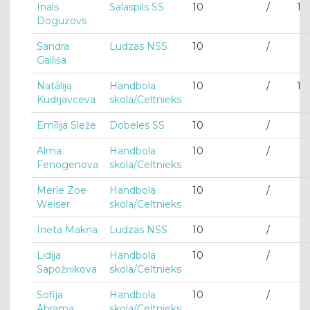
Inals
Salaspils SS
10
/
1
Doguzovs
Sandra
Ludzas NSS
10
/
Gailiša
Natālija
Handbola
10
/
1
Kudrjavceva
skola/Celtnieks
Emīlija Sleže
Dobeles SS
10
/
Alma
Handbola
10
/
Fenogenova
skola/Celtnieks
Merle Zoe
Handbola
10
/
Weiser
skola/Celtnieks
Ineta Makņa
Ludzas NSS
10
/
Lidija
Handbola
10
/
Sapožņikova
skola/Celtnieks
Sofija
Handbola
10
/
Ābrama
skola/Celtnieks