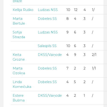
Braže
Kellija Ruško
Ludzas NSS
10
12
4
1/
Marta
Dobeles SS
8
4
3
/
Bertule
Sofija
Ludzas NSS
9
6
3
/
Strazda
Salaspils SS
10
6
3
/
Keita
DKSS/Vaiņode
4
9
3
2/1
Grozne
Marta
Dobeles SS
7
2
2
1/1
Ozoliņa
Linda
Dobeles SS
4
5
2
/
Korneičuka
Estere
DKSS/Vaiņode
4
2
1
/
Bušma