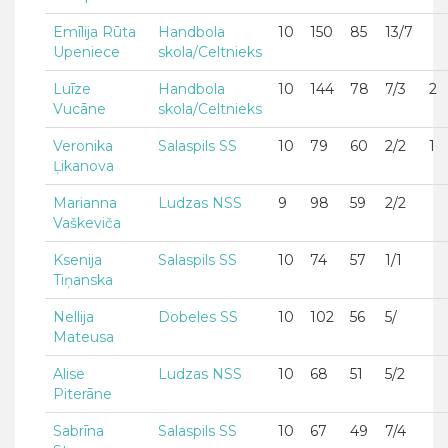
Emīlija Rūta
Handbola
10
150
85
13/7
Upeniece
skola/Celtnieks
Luīze
Handbola
10
144
78
7/3
2
Vucāne
skola/Celtnieks
Veronika
Salaspils SS
10
79
60
2/2
1
Ļikanova
Marianna
Ludzas NSS
9
98
59
2/2
Vaškeviča
Ksenija
Salaspils SS
10
74
57
1/1
Tiņanska
Nellija
Dobeles SS
10
102
56
5/
Mateusa
Alise
Ludzas NSS
10
68
51
5/2
Piterāne
Sabrīna
Salaspils SS
10
67
49
7/4