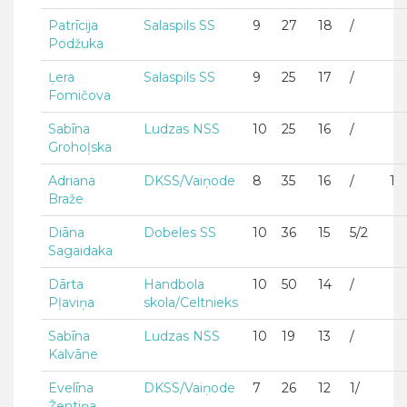
Patrīcija
Salaspils SS
9
27
18
/
Podžuka
Ļera
Salaspils SS
9
25
17
/
Fomičova
Sabīna
Ludzas NSS
10
25
16
/
Grohoļska
Adriana
DKSS/Vaiņode
8
35
16
/
1
Braže
Diāna
Dobeles SS
10
36
15
5/2
Sagaidaka
Dārta
Handbola
10
50
14
/
Pļaviņa
skola/Celtnieks
Sabīna
Ludzas NSS
10
19
13
/
Kalvāne
Evelīna
DKSS/Vaiņode
7
26
12
1/
Žentiņa