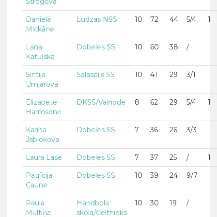
Strogova
Daniela
Ludzas NSS
10
72
44
5/4
1
Mickāne
Lana
Dobeles SS
10
60
38
/
Katuļska
Sintija
Salaspils SS
10
41
29
3/1
Umjarova
Elizabete
DKSS/Vaiņode
8
62
29
5/4
1
Harmsone
Karīna
Dobeles SS
7
36
26
3/3
Jablokova
Laura Lase
Dobeles SS
7
37
25
/
1
Patrīcija
Dobeles SS
10
39
24
9/7
Caune
Paula
Handbola
10
30
19
/
Multiņa
skola/Celtnieks