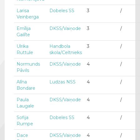
Larisa
Dobeles SS
3
/
Veinberga
Emīlija
DKSS/Vaiņode
3
/
Gailīte
Ulrika
Handbola
3
/
Ruttule
skola/Celtnieks
Normunds
DKSS/Vaiņode
4
/
Pāvils
Alīna
Ludzas NSS
4
/
Bondare
Paula
DKSS/Vaiņode
4
/
Laugale
Sofija
Dobeles SS
4
/
Rumpe
Dace
DKSS/Vaiņode
4
/