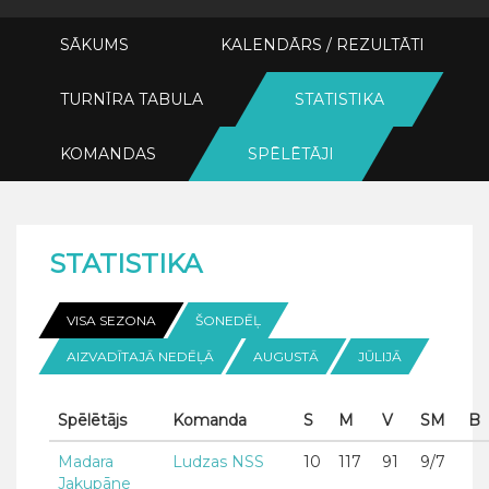
SĀKUMS
KALENDĀRS / REZULTĀTI
TURNĪRA TABULA
STATISTIKA
KOMANDAS
SPĒLĒTĀJI
STATISTIKA
VISA SEZONA
ŠONEDĒĻ
AIZVADĪTAJĀ NEDĒĻĀ
AUGUSTĀ
JŪLIJĀ
Spēlētājs
Komanda
S
M
V
SM
B
Madara
Ludzas NSS
10
117
91
9/7
Jakupāne