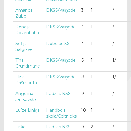
Amanda
DKSS/Vaiņode
3
1
/
Zube
Rendija
DKSS/Vaiņode
4
1
/
Rozenbaha
Sofija
Dobeles SS
4
1
/
Salgrāve
Tīna
DKSS/Vaiņode
6
1
1/
Grundmane
Elisa
DKSS/Vaiņode
8
1
1/
Prišmonta
Angelīna
Ludzas NSS
9
1
/
Jankovska
Luīze Liniņa
Handbola
10
1
/
skola/Celtnieks
Ērika
Ludzas NSS
9
2
/