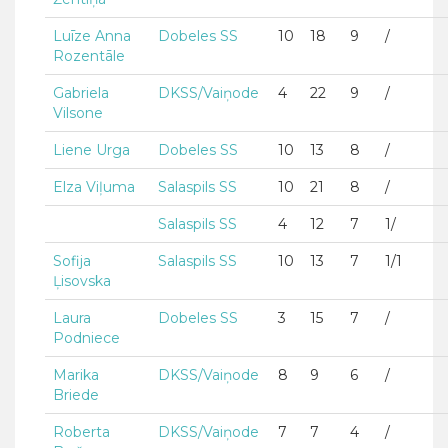
Luīze Anna
Dobeles SS
10
18
9
/
Rozentāle
Gabriela
DKSS/Vaiņode
4
22
9
/
Vilsone
Liene Urga
Dobeles SS
10
13
8
/
Elza Viļuma
Salaspils SS
10
21
8
/
Salaspils SS
4
12
7
1/
Sofija
Salaspils SS
10
13
7
1/1
Ļisovska
Laura
Dobeles SS
3
15
7
/
Podniece
Marika
DKSS/Vaiņode
8
9
6
/
Briede
Roberta
DKSS/Vaiņode
7
7
4
/