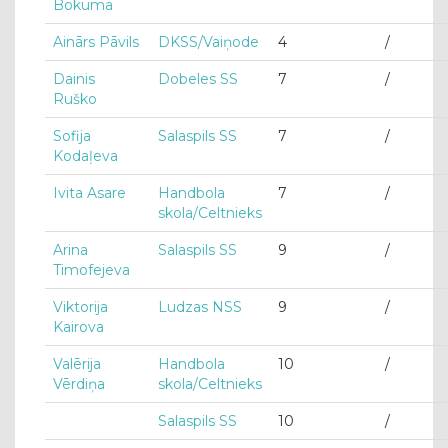
Bokuma
Ainārs Pāvils
DKSS/Vaiņode
4
/
Dainis
Dobeles SS
7
/
Ruško
Sofija
Salaspils SS
7
/
Kodaļeva
Ivita Asare
Handbola
7
/
skola/Celtnieks
Arina
Salaspils SS
9
/
Timofejeva
Viktorija
Ludzas NSS
9
/
Kairova
Valērija
Handbola
10
/
Vērdiņa
skola/Celtnieks
Salaspils SS
10
/