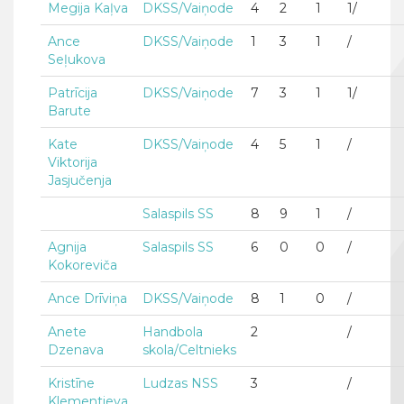
Megija Kaļva
DKSS/Vaiņode
4
2
1
1/
Ance
DKSS/Vaiņode
1
3
1
/
Seļukova
Patrīcija
DKSS/Vaiņode
7
3
1
1/
Barute
Kate
DKSS/Vaiņode
4
5
1
/
Viktorija
Jasjučenja
Salaspils SS
8
9
1
/
Agnija
Salaspils SS
6
0
0
/
Kokoreviča
Ance Drīviņa
DKSS/Vaiņode
8
1
0
/
Anete
Handbola
2
/
Dzenava
skola/Celtnieks
Kristīne
Ludzas NSS
3
/
Klementjeva