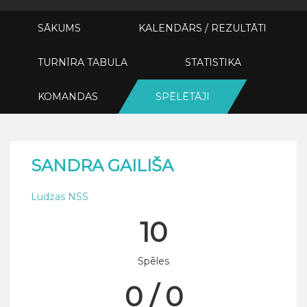
SĀKUMS
KALENDĀRS / REZULTĀTI
TURNĪRA TABULA
STATISTIKA
KOMANDAS
SPĒLĒTĀJI
SANDRA GAILIŠA
Ludzas NSS
10
Spēles
0 / 0