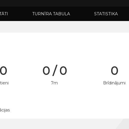
TĀTI
TURNĪRA TABULA
STATISTIKA
 0
0 / 0
0
tieni
7m
Brīdinājumi
ācijas