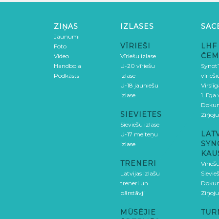
ZIŅAS
IZLASES
SAC
Jaunumi
VĪRIEŠI
LHF
Foto
ČEM
Video
Vīriešu izlase
Handbola
U-20 vīriešu
SynotT
Podkāsts
izlase
vīrieš
U-18 jauniešu
Virslī
izlase
1. līga
Doku
SIEVIETES
Ziņoj
Sieviešu izlase
LAT
U-17 meiteņu
SYN
izlase
KAU
TRENERI
Vīrieš
Latvijas izlašu
Sievie
treneri un
Doku
pārstāvji
Ziņoj
MŪSĒJIE
TUR