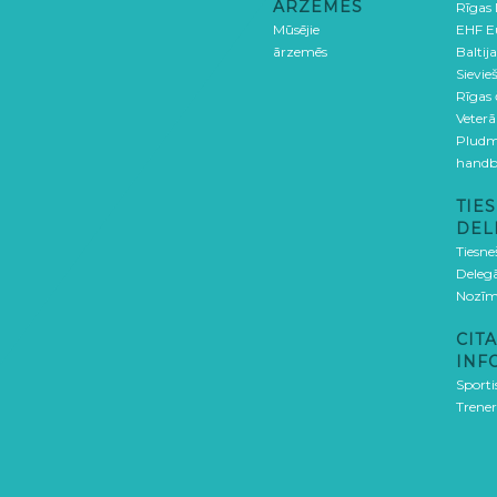
ĀRZEMĒS
Rīgas
Mūsējie
EHF E
ārzemēs
Baltija
Sievieš
Rīgas
Veterā
Pludm
handb
TIES
DEL
Tiesne
Delegā
Nozīm
CITA
INF
Sporti
Trener