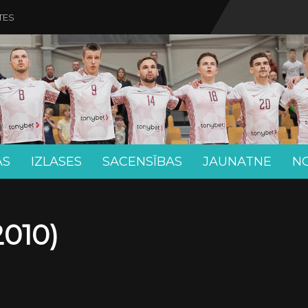
TES
AS
IZLASES
SACENSĪBAS
JAUNATNE
N
010)