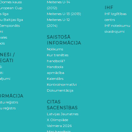
 Domes kauss
Meitenes U-14
IHF
uropean Cup
(2012)
s līga
Meitenes U-13 (2013)
IHF Izglītības
u Baltijas līga
Meitenes U-12
centrs
 čempionāts
(2014)
IHF noteikumu
ni
skaidrojumi
SAISTOŠĀ
ales
INFORMĀCIJA
ols
Nolikums
NEŠI /
Kur trenēties
EGĀTI
handbolā?
ši
Handbola
ti
apmācība
ējumi
Kalendārs
Kontrolnormatīvi
Dokumentācija
ORMĀCIJA
CITAS
stu reģistrs
SACENSĪBAS
u reģistrs
Latvijas Jaunatnes
X Olimpiāde
Valmiera 2026
Mini handbols