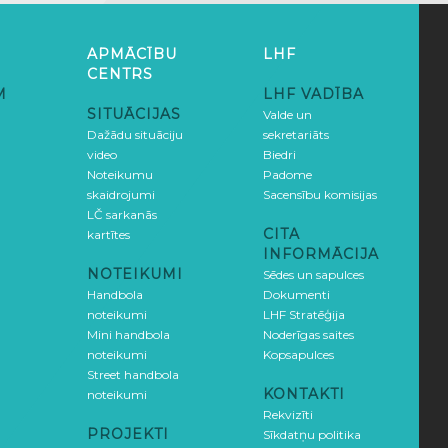
APMĀCĪBU
LHF
CENTRS
M
LHF VADĪBA
SITUĀCIJAS
Valde un
Dažādu situāciju
sekretariāts
video
Biedri
Noteikumu
Padome
skaidrojumi
Sacensību komisijas
LČ sarkanās
CITA
kartītes
INFORMĀCIJA
NOTEIKUMI
Sēdes un sapulces
Handbola
Dokumenti
noteikumi
LHF Stratēģija
Mini handbola
Noderīgas saites
noteikumi
Kopsapulces
Street handbola
KONTAKTI
noteikumi
Rekvizīti
PROJEKTI
Sīkdatņu politika