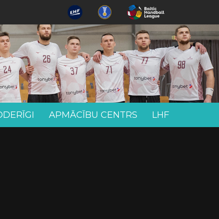
ODERĪGI
APMĀCĪBU CENTRS
LHF