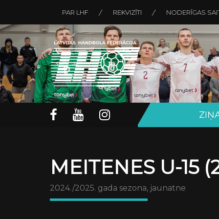
PAR LHF
REKVIZĪTI
NODERĪGAS SAI
ZIŅ
MEITENES U-15 (2
2024./2025. gada sezona, jaunatne