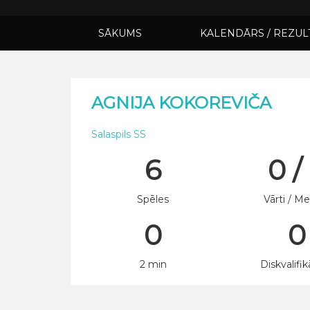
SĀKUMS
KALENDĀRS / REZUL
AGNIJA KOKOREVIČA
Salaspils SS
6
0 /
Spēles
Vārti / Me
0
0
2 min
Diskvalifik