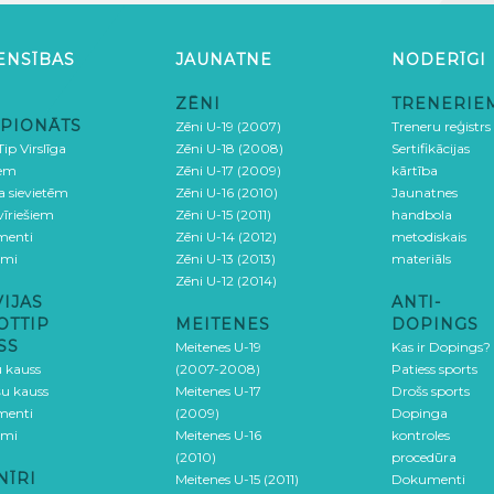
ENSĪBAS
JAUNATNE
NODERĪGI
ZĒNI
TRENERIE
PIONĀTS
Zēni U-19 (2007)
Treneru reģistrs
ip Virslīga
Zēni U-18 (2008)
Sertifikācijas
iem
Zēni U-17 (2009)
kārtība
ga sievietēm
Zēni U-16 (2010)
Jaunatnes
 vīriešiem
Zēni U-15 (2011)
handbola
menti
Zēni U-14 (2012)
metodiskais
umi
Zēni U-13 (2013)
materiāls
Zēni U-12 (2014)
VIJAS
ANTI-
OTTIP
MEITENES
DOPINGS
SS
Meitenes U-19
Kas ir Dopings?
u kauss
(2007-2008)
Patiess sports
šu kauss
Meitenes U-17
Drošs sports
menti
(2009)
Dopinga
umi
Meitenes U-16
kontroles
(2010)
procedūra
NĪRI
Meitenes U-15 (2011)
Dokumenti