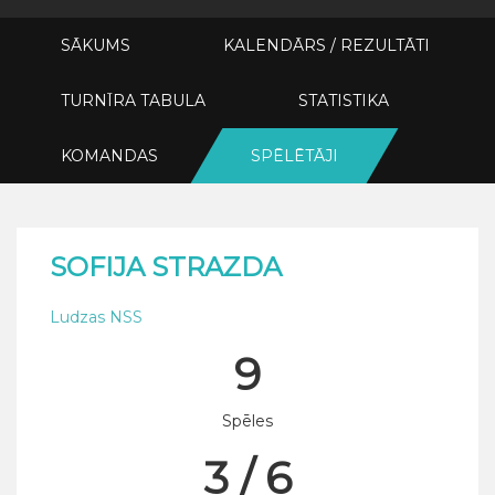
SĀKUMS
KALENDĀRS / REZULTĀTI
TURNĪRA TABULA
STATISTIKA
KOMANDAS
SPĒLĒTĀJI
SOFIJA STRAZDA
Ludzas NSS
9
Spēles
3 / 6