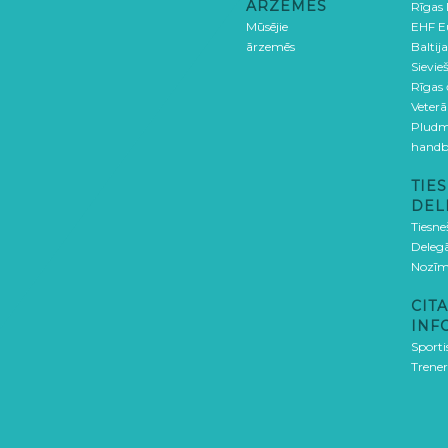
ĀRZEMĒS
Rīgas
Mūsējie
EHF E
ārzemēs
Baltija
Sievieš
Rīgas
Veterā
Pludm
handb
TIES
DEL
Tiesne
Delegā
Nozīm
CITA
INF
Sporti
Trener