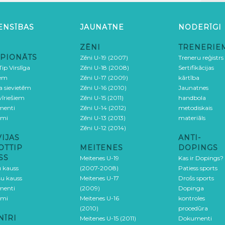
ENSĪBAS
JAUNATNE
NODERĪGI
ZĒNI
TRENERIE
PIONĀTS
Zēni U-19 (2007)
Treneru reģistrs
ip Virslīga
Zēni U-18 (2008)
Sertifikācijas
iem
Zēni U-17 (2009)
kārtība
ga sievietēm
Zēni U-16 (2010)
Jaunatnes
 vīriešiem
Zēni U-15 (2011)
handbola
menti
Zēni U-14 (2012)
metodiskais
umi
Zēni U-13 (2013)
materiāls
Zēni U-12 (2014)
VIJAS
ANTI-
OTTIP
MEITENES
DOPINGS
SS
Meitenes U-19
Kas ir Dopings?
u kauss
(2007-2008)
Patiess sports
šu kauss
Meitenes U-17
Drošs sports
menti
(2009)
Dopinga
umi
Meitenes U-16
kontroles
(2010)
procedūra
NĪRI
Meitenes U-15 (2011)
Dokumenti