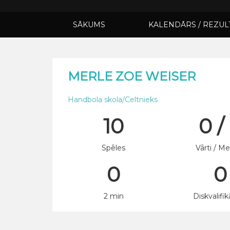
SĀKUMS
KALENDĀRS / REZUL
MERLE ZOE WEISER
Handbola skola/Celtnieks
10
0 /
Spēles
Vārti / Me
0
0
2 min
Diskvalifik