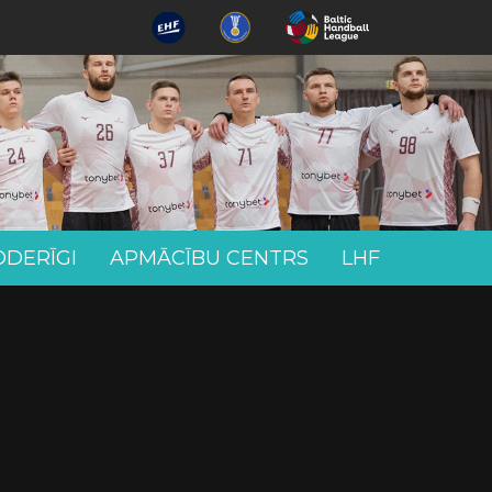
ODERĪGI
APMĀCĪBU CENTRS
LHF