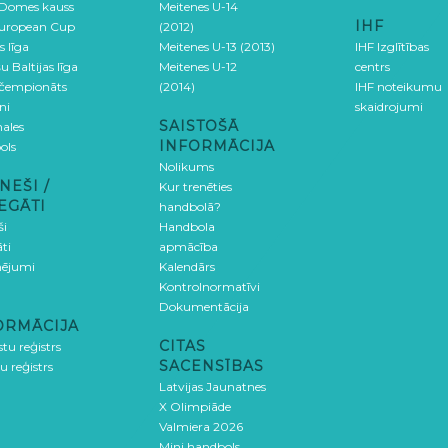
 Domes kauss
Meitenes U-14
IHF
uropean Cup
(2012)
s līga
Meitenes U-13 (2013)
IHF Izglītības
u Baltijas līga
Meitenes U-12
centrs
 čempionāts
(2014)
IHF noteikumu
ni
skaidrojumi
SAISTOŠĀ
ales
INFORMĀCIJA
ols
Nolikums
NEŠI /
Kur trenēties
EGĀTI
handbolā?
ši
Handbola
ti
apmācība
ējumi
Kalendārs
Kontrolnormatīvi
Dokumentācija
ORMĀCIJA
CITAS
stu reģistrs
SACENSĪBAS
u reģistrs
Latvijas Jaunatnes
X Olimpiāde
Valmiera 2026
Mini handbols