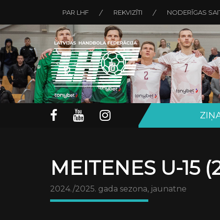
PAR LHF
REKVIZĪTI
NODERĪGAS SAI
ZIŅ
MEITENES U-15 (2
2024./2025. gada sezona, jaunatne