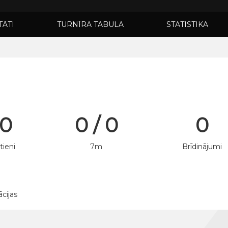
TĀTI
TURNĪRA TABULA
STATISTIKA
 0
0 / 0
0
tieni
7m
Brīdinājumi
ācijas