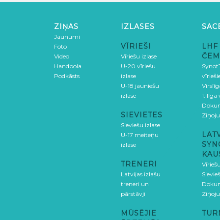
ZIŅAS
IZLASES
SAC
Jaunumi
VĪRIEŠI
LHF
Foto
ČEM
Video
Vīriešu izlase
Handbola
U-20 vīriešu
SynotT
Podkāsts
izlase
vīrieš
U-18 jauniešu
Virslī
izlase
1. līga
Doku
SIEVIETES
Ziņoj
Sieviešu izlase
LAT
U-17 meiteņu
SYN
izlase
KAU
TRENERI
Vīrieš
Latvijas izlašu
Sievie
treneri un
Doku
pārstāvji
Ziņoj
MŪSĒJIE
TUR