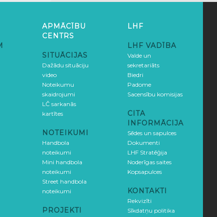
APMĀCĪBU
LHF
CENTRS
M
LHF VADĪBA
SITUĀCIJAS
Valde un
Dažādu situāciju
sekretariāts
video
Biedri
Noteikumu
Padome
skaidrojumi
Sacensību komisijas
LČ sarkanās
CITA
kartītes
INFORMĀCIJA
NOTEIKUMI
Sēdes un sapulces
Handbola
Dokumenti
noteikumi
LHF Stratēģija
Mini handbola
Noderīgas saites
noteikumi
Kopsapulces
Street handbola
KONTAKTI
noteikumi
Rekvizīti
PROJEKTI
Sīkdatņu politika