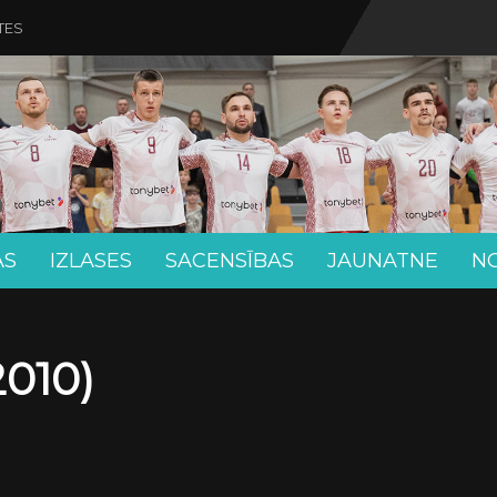
TES
AS
IZLASES
SACENSĪBAS
JAUNATNE
N
010)