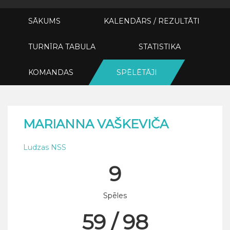
SĀKUMS
KALENDĀRS / REZULTĀTI
TURNĪRA TABULA
STATISTIKA
KOMANDAS
SPĒLĒTĀJI
MARIANNA VAŠKEVIČA
Ludzas NSS
9
Spēles
59 / 98