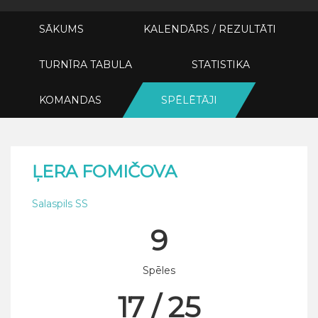
SĀKUMS
KALENDĀRS / REZULTĀTI
TURNĪRA TABULA
STATISTIKA
KOMANDAS
SPĒLĒTĀJI
ĻERA FOMIČOVA
Salaspils SS
9
Spēles
17 / 25