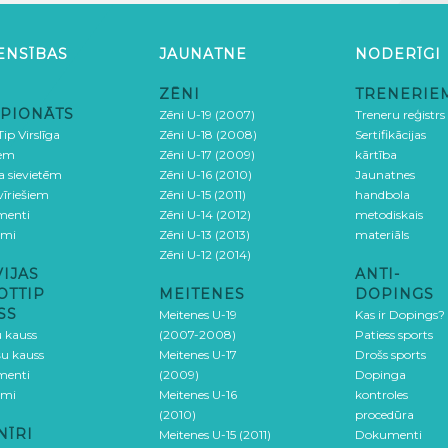
ENSĪBAS
JAUNATNE
NODERĪGI
ZĒNI
TRENERIE
PIONĀTS
Zēni U-19 (2007)
Treneru reģistrs
ip Virslīga
Zēni U-18 (2008)
Sertifikācijas
iem
Zēni U-17 (2009)
kārtība
ga sievietēm
Zēni U-16 (2010)
Jaunatnes
 vīriešiem
Zēni U-15 (2011)
handbola
menti
Zēni U-14 (2012)
metodiskais
umi
Zēni U-13 (2013)
materiāls
Zēni U-12 (2014)
VIJAS
ANTI-
OTTIP
MEITENES
DOPINGS
SS
Meitenes U-19
Kas ir Dopings?
u kauss
(2007-2008)
Patiess sports
šu kauss
Meitenes U-17
Drošs sports
menti
(2009)
Dopinga
umi
Meitenes U-16
kontroles
(2010)
procedūra
NĪRI
Meitenes U-15 (2011)
Dokumenti