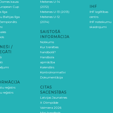
 Domes kauss
Meitenes U-14
IHF
uropean Cup
(2012)
s līga
Meitenes U-13 (2013)
IHF Izglītības
u Baltijas līga
Meitenes U-12
centrs
 čempionāts
(2014)
IHF noteikumu
ni
skaidrojumi
SAISTOŠĀ
ales
INFORMĀCIJA
ols
Nolikums
NEŠI /
Kur trenēties
EGĀTI
handbolā?
ši
Handbola
ti
apmācība
ējumi
Kalendārs
Kontrolnormatīvi
Dokumentācija
ORMĀCIJA
CITAS
stu reģistrs
SACENSĪBAS
u reģistrs
Latvijas Jaunatnes
X Olimpiāde
Valmiera 2026
Mini handbols