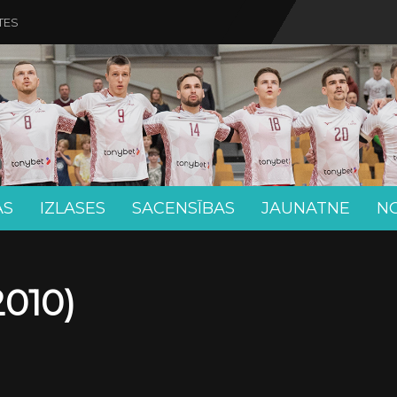
TES
AS
IZLASES
SACENSĪBAS
JAUNATNE
N
010)