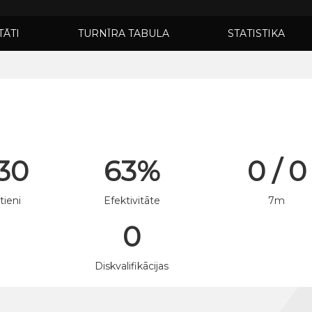
TĀTI
TURNĪRA TABULA
STATISTIKA
 30
63%
0 / 0
tieni
Efektivitāte
7m
0
n
Diskvalifikācijas