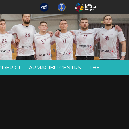
ODERĪGI
APMĀCĪBU CENTRS
LHF