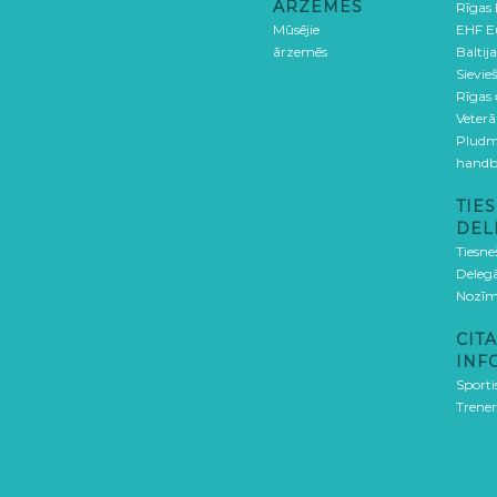
ĀRZEMĒS
Rīgas
Mūsējie
EHF E
ārzemēs
Baltija
Sievieš
Rīgas
Veterā
Pludm
handb
TIES
DEL
Tiesne
Delegā
Nozīm
CITA
INF
Sporti
Trener