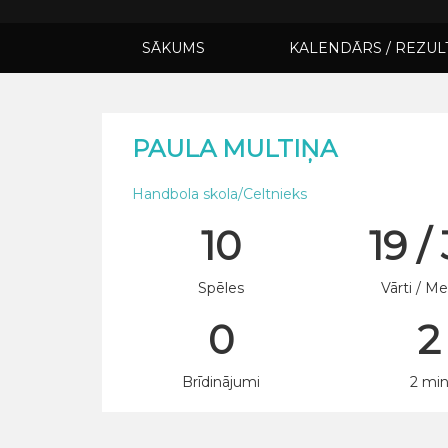
SĀKUMS
KALENDĀRS / REZUL
PAULA MULTIŅA
Handbola skola/Celtnieks
10
19 /
Spēles
Vārti / Me
0
2
Brīdinājumi
2 mi