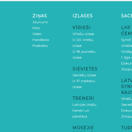
ZIŅAS
IZLASES
SAC
Jaunumi
VĪRIEŠI
LHF
Foto
ČEM
Video
Vīriešu izlase
Handbola
U-20 vīriešu
SynotT
Podkāsts
izlase
vīrieš
U-18 jauniešu
Virslī
izlase
1. līga
Doku
SIEVIETES
Ziņoj
Sieviešu izlase
LAT
U-17 meiteņu
SYN
izlase
KAU
TRENERI
Vīrieš
Latvijas izlašu
Sievie
treneri un
Doku
pārstāvji
Ziņoj
MŪSĒJIE
TUR