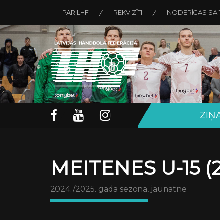
PAR LHF
REKVIZĪTI
NODERĪGAS SAI
ZIŅ
MEITENES U-15 (2
2024./2025. gada sezona, jaunatne