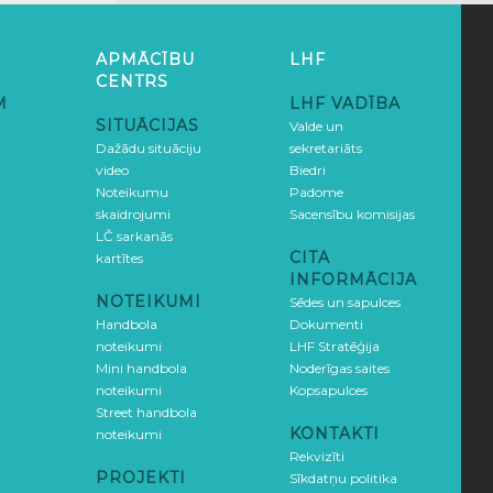
APMĀCĪBU
LHF
CENTRS
M
LHF VADĪBA
SITUĀCIJAS
Valde un
Dažādu situāciju
sekretariāts
video
Biedri
Noteikumu
Padome
skaidrojumi
Sacensību komisijas
LČ sarkanās
CITA
kartītes
INFORMĀCIJA
NOTEIKUMI
Sēdes un sapulces
Handbola
Dokumenti
noteikumi
LHF Stratēģija
Mini handbola
Noderīgas saites
noteikumi
Kopsapulces
Street handbola
KONTAKTI
noteikumi
Rekvizīti
PROJEKTI
Sīkdatņu politika