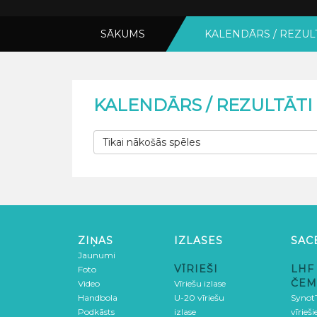
SĀKUMS
KALENDĀRS / REZUL
KALENDĀRS / REZULTĀTI
Tikai nākošās spēles
ZIŅAS
IZLASES
SAC
Jaunumi
VĪRIEŠI
LHF
Foto
ČEM
Video
Vīriešu izlase
Handbola
U-20 vīriešu
SynotT
Podkāsts
izlase
vīrieš