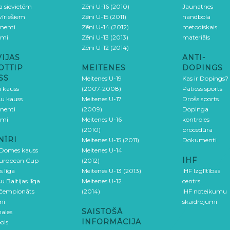
ga sievietēm
Zēni U-16 (2010)
Jaunatnes
 vīriešiem
Zēni U-15 (2011)
handbola
menti
Zēni U-14 (2012)
metodiskais
umi
Zēni U-13 (2013)
materiāls
Zēni U-12 (2014)
VIJAS
ANTI-
OTTIP
MEITENES
DOPINGS
SS
Meitenes U-19
Kas ir Dopings?
u kauss
(2007-2008)
Patiess sports
šu kauss
Meitenes U-17
Drošs sports
menti
(2009)
Dopinga
umi
Meitenes U-16
kontroles
(2010)
procedūra
NĪRI
Meitenes U-15 (2011)
Dokumenti
 Domes kauss
Meitenes U-14
IHF
uropean Cup
(2012)
s līga
Meitenes U-13 (2013)
IHF Izglītības
u Baltijas līga
Meitenes U-12
centrs
 čempionāts
(2014)
IHF noteikumu
ni
skaidrojumi
SAISTOŠĀ
ales
INFORMĀCIJA
ols