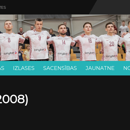
TES
AS
IZLASES
SACENSĪBAS
JAUNATNE
N
2008)