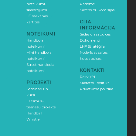
Noteikumu
Padome
skaidrojumi
Sacensību komisijas
LČ sarkanās
CITA
kartītes
INFORMĀCIJA
NOTEIKUMI
Sēdes un sapulces
Handbola
Dokumenti
noteikumi
LHF Stratēģija
Mini handbola
Noderīgas saites
noteikumi
Kopsapulces
Street handbola
KONTAKTI
noteikumi
Rekvizīti
PROJEKTI
Sīkdatņu politika
Semināri un
Privātuma politika
kursi
Erasmus+
tiesnešu projekts
Handball
Whistle