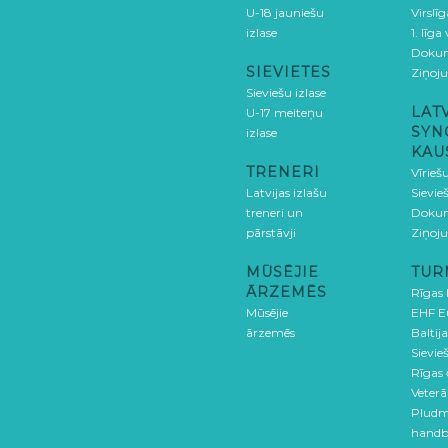
U-18 jauniešu
Virslī
izlase
1. līga
Doku
SIEVIETES
Ziņoj
Sieviešu izlase
LAT
U-17 meiteņu
SYN
izlase
KAU
TRENERI
Vīrieš
Latvijas izlašu
Sievie
treneri un
Doku
pārstāvji
Ziņoj
MŪSĒJIE
TUR
ĀRZEMĒS
Rīgas
Mūsējie
EHF E
ārzemēs
Baltija
Sievieš
Rīgas
Veterā
Pludm
handb