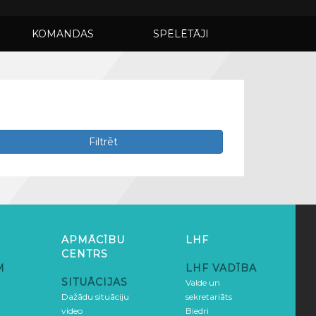
KOMANDAS
SPĒLĒTĀJI
Filtrēt
APMĀCĪBU
LHF
CENTRS
M
LHF VADĪBA
SITUĀCIJAS
Valde un
Dažādu situāciju
sekretariāts
video
Biedri