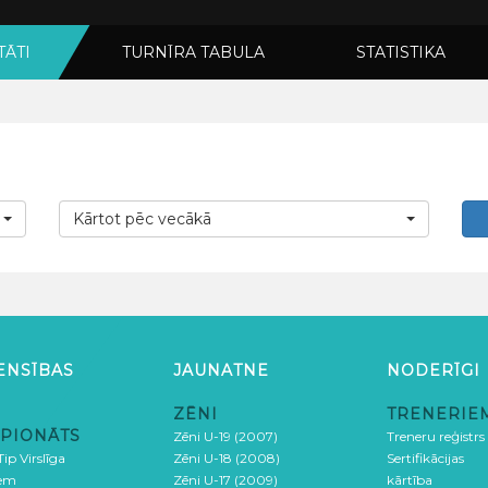
TĀTI
TURNĪRA TABULA
STATISTIKA
Kārtot pēc vecākā
ENSĪBAS
JAUNATNE
NODERĪGI
ZĒNI
TRENERIE
PIONĀTS
Zēni U-19 (2007)
Treneru reģistrs
ip Virslīga
Zēni U-18 (2008)
Sertifikācijas
iem
Zēni U-17 (2009)
kārtība