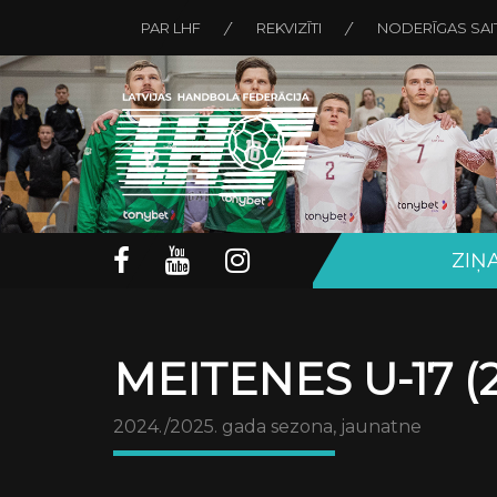
PAR LHF
REKVIZĪTI
NODERĪGAS SAI
ZIŅ
MEITENES U-17 (
2024./2025. gada sezona, jaunatne