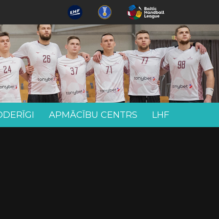
ODERĪGI
APMĀCĪBU CENTRS
LHF