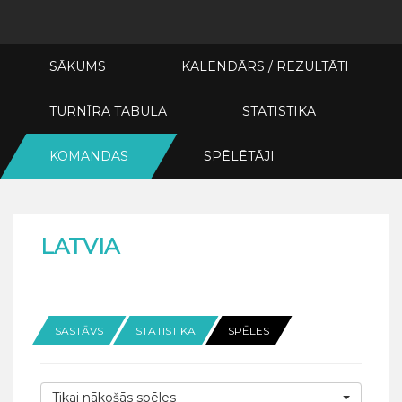
SĀKUMS
KALENDĀRS / REZULTĀTI
TURNĪRA TABULA
STATISTIKA
KOMANDAS
SPĒLĒTĀJI
LATVIA
SASTĀVS
STATISTIKA
SPĒLES
Tikai nākošās spēles