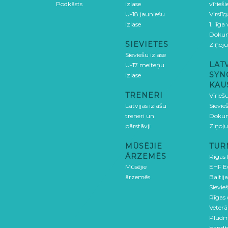
Podkāsts
izlase
vīrieš
U-18 jauniešu
Virslī
izlase
1. līga
Doku
SIEVIETES
Ziņoj
Sieviešu izlase
LAT
U-17 meiteņu
SYN
izlase
KAU
TRENERI
Vīrieš
Latvijas izlašu
Sievie
treneri un
Doku
pārstāvji
Ziņoj
MŪSĒJIE
TUR
ĀRZEMĒS
Rīgas
Mūsējie
EHF E
ārzemēs
Baltija
Sievieš
Rīgas
Veterā
Pludm
handb