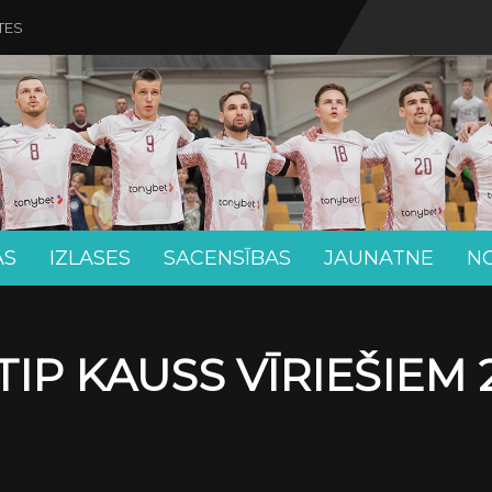
TES
AS
IZLASES
SACENSĪBAS
JAUNATNE
N
TIP KAUSS VĪRIEŠIEM 