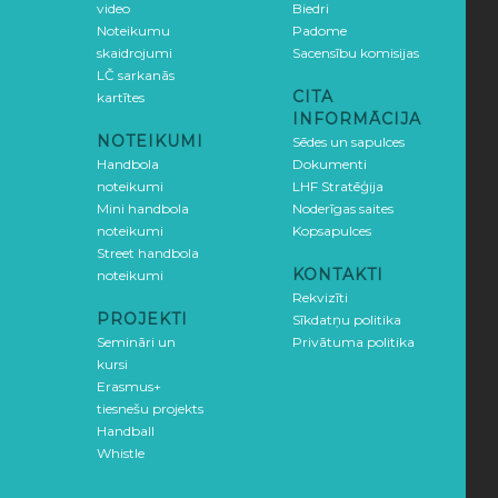
video
Biedri
Noteikumu
Padome
skaidrojumi
Sacensību komisijas
LČ sarkanās
CITA
kartītes
INFORMĀCIJA
NOTEIKUMI
Sēdes un sapulces
Handbola
Dokumenti
noteikumi
LHF Stratēģija
Mini handbola
Noderīgas saites
noteikumi
Kopsapulces
Street handbola
KONTAKTI
noteikumi
Rekvizīti
PROJEKTI
Sīkdatņu politika
Semināri un
Privātuma politika
kursi
Erasmus+
tiesnešu projekts
Handball
Whistle