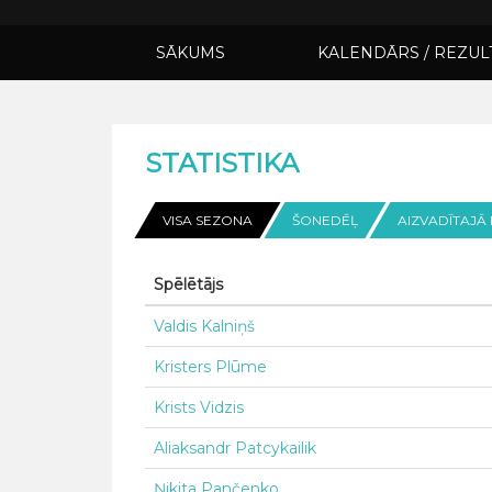
SĀKUMS
KALENDĀRS / REZUL
STATISTIKA
VISA SEZONA
ŠONEDĒĻ
AIZVADĪTAJĀ
Spēlētājs
Valdis Kalniņš
Kristers Plūme
Krists Vidzis
Aliaksandr Patcykailik
Ņikita Pančenko