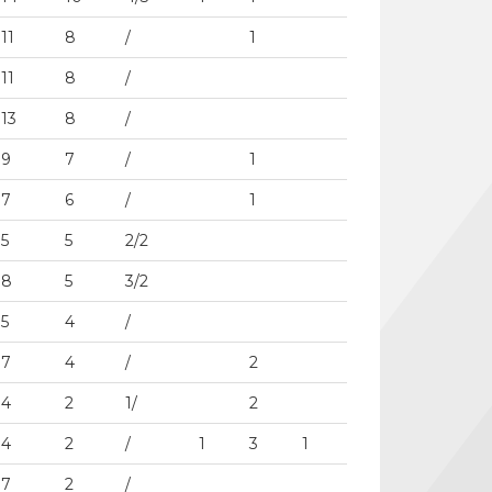
11
8
/
1
11
8
/
13
8
/
9
7
/
1
7
6
/
1
5
5
2/2
8
5
3/2
5
4
/
7
4
/
2
4
2
1/
2
4
2
/
1
3
1
7
2
/