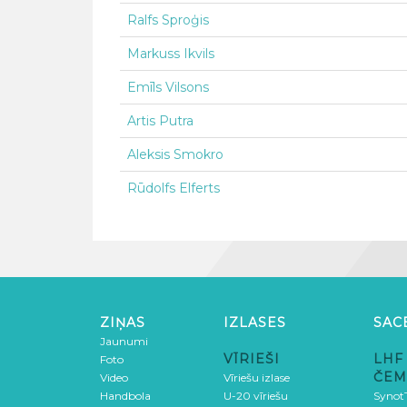
Ralfs Sproģis
Markuss Ikvils
Emīls Vilsons
Artis Putra
Aleksis Smokro
Rūdolfs Elferts
ZIŅAS
IZLASES
SAC
Jaunumi
VĪRIEŠI
LHF
Foto
ČEM
Video
Vīriešu izlase
Handbola
U-20 vīriešu
SynotT