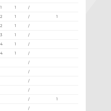
1
1
/
2
1
/
1
2
1
/
3
1
/
4
1
/
4
1
/
/
/
/
/
/
1
/