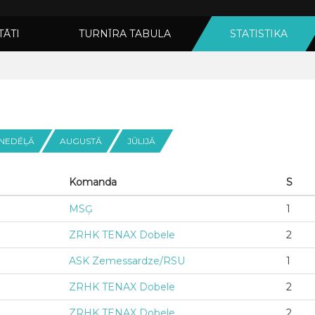
TĀTI
TURNĪRA TABULA
STATISTIKA
 NEDĒĻĀ
AUGUSTĀ
JŪLIJĀ
Komanda
S
MSĢ
1
ZRHK TENAX Dobele
2
ASK Zemessardze/RSU
1
ZRHK TENAX Dobele
2
ZRHK TENAX Dobele
2