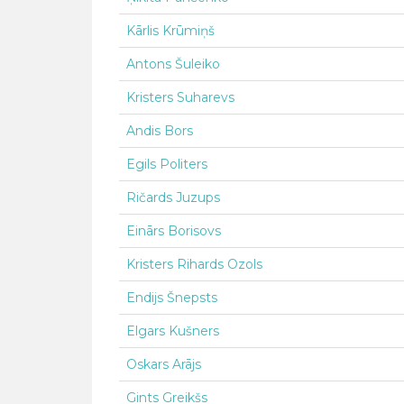
Kārlis Krūmiņš
Antons Šuleiko
Kristers Suharevs
Andis Bors
Egils Politers
Ričards Juzups
Einārs Borisovs
Kristers Rihards Ozols
Endijs Šnepsts
Elgars Kušners
Oskars Arājs
Gints Greikšs