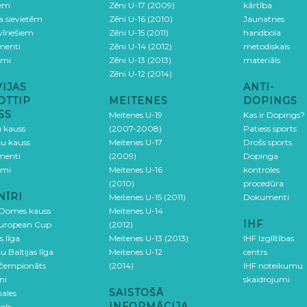
iem
Zēni U-17 (2009)
kārtība
ga sievietēm
Zēni U-16 (2010)
Jaunatnes
 vīriešiem
Zēni U-15 (2011)
handbola
menti
Zēni U-14 (2012)
metodiskais
umi
Zēni U-13 (2013)
materiāls
Zēni U-12 (2014)
VIJAS
ANTI-
OTTIP
MEITENES
DOPINGS
SS
Meitenes U-19
Kas ir Dopings?
u kauss
(2007-2008)
Patiess sports
šu kauss
Meitenes U-17
Drošs sports
menti
(2009)
Dopinga
umi
Meitenes U-16
kontroles
(2010)
procedūra
NĪRI
Meitenes U-15 (2011)
Dokumenti
 Domes kauss
Meitenes U-14
IHF
uropean Cup
(2012)
s līga
Meitenes U-13 (2013)
IHF Izglītības
u Baltijas līga
Meitenes U-12
centrs
 čempionāts
(2014)
IHF noteikumu
ni
skaidrojumi
SAISTOŠĀ
ales
INFORMĀCIJA
ols