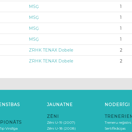
MSĢ
1
MSĢ
1
MSĢ
1
MSĢ
1
ZRHK TENAX Dobele
2
ZRHK TENAX Dobele
2
ENSĪBAS
JAUNATNE
NODERĪGI
ZĒNI
TRENERIE
PIONĀTS
Zēni U-19 (2007)
Treneru reģistrs
ip Virslīga
Zēni U-18 (2008)
Sertifikācijas