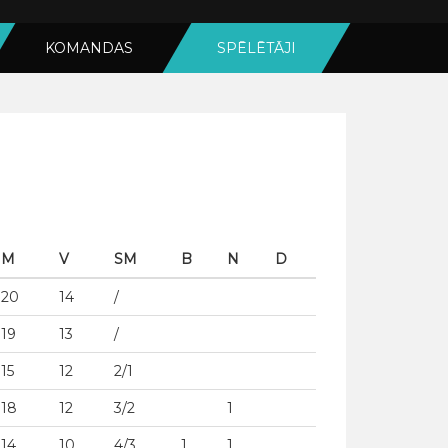
KOMANDAS
SPĒLĒTĀJI
M
V
SM
B
N
D
20
14
/
19
13
/
15
12
2/1
18
12
3/2
1
14
10
4/3
1
1