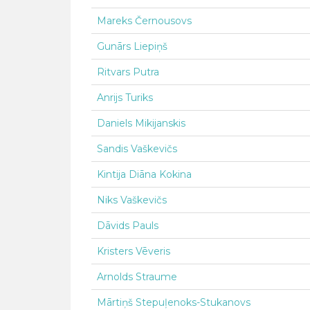
Mareks Černousovs
Gunārs Liepiņš
Ritvars Putra
Anrijs Turiks
Daniels Mikijanskis
Sandis Vaškevičs
Kintija Diāna Kokina
Niks Vaškevičs
Dāvids Pauls
Kristers Vēveris
Arnolds Straume
Mārtiņš Stepuļenoks-Stukanovs