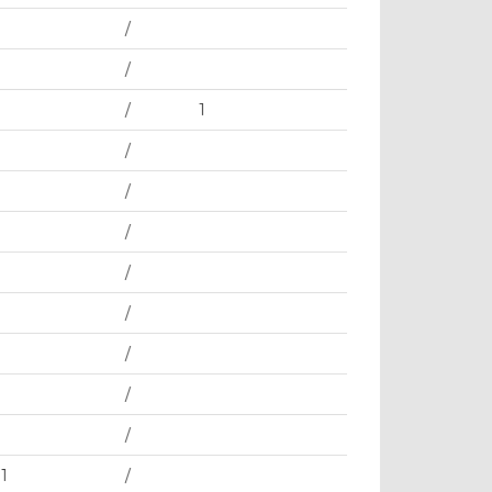
/
/
/
1
/
/
/
/
/
/
/
/
1
/