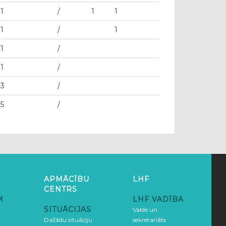
1
/
1
1
1
/
1
1
/
1
/
3
/
5
/
APMĀCĪBU
LHF
CENTRS
M
LHF VADĪBA
SITUĀCIJAS
Valde un
Dažādu situāciju
sekretariāts