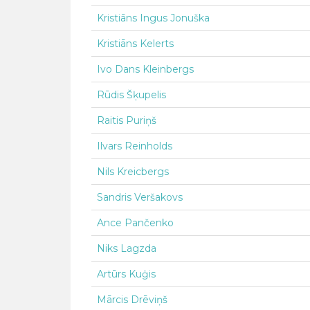
Kristiāns Ingus Jonuška
Kristiāns Kelerts
Ivo Dans Kleinbergs
Rūdis Šķupelis
Raitis Puriņš
Ilvars Reinholds
Nils Kreicbergs
Sandris Veršakovs
Ance Pančenko
Niks Lagzda
Artūrs Kuģis
Mārcis Drēviņš