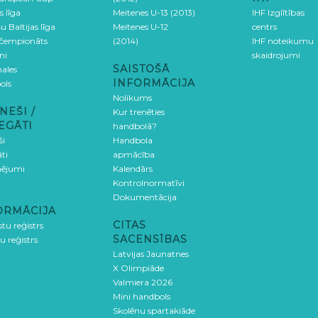
s līga
Meitenes U-13 (2013)
IHF Izglītības
u Baltijas līga
Meitenes U-12
centrs
 čempionāts
(2014)
IHF noteikumu
ni
skaidrojumi
SAISTOŠĀ
ales
INFORMĀCIJA
ols
Nolikums
NEŠI /
Kur trenēties
EGĀTI
handbolā?
ši
Handbola
ti
apmācība
ējumi
Kalendārs
Kontrolnormatīvi
Dokumentācija
ORMĀCIJA
CITAS
stu reģistrs
SACENSĪBAS
u reģistrs
Latvijas Jaunatnes
X Olimpiāde
Valmiera 2026
Mini handbols
Skolēnu spartakiāde