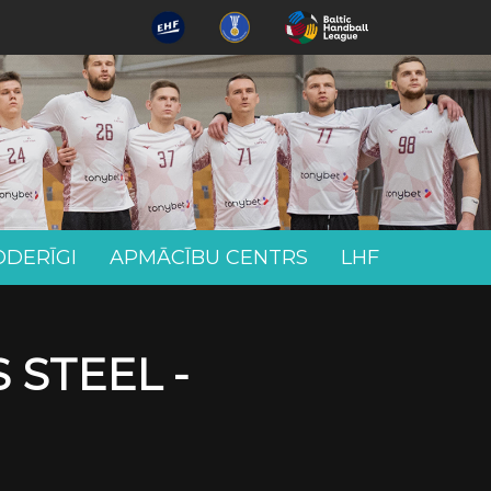
ODERĪGI
APMĀCĪBU CENTRS
LHF
 STEEL -