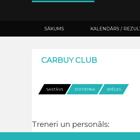
SĀKUMS
KALENDĀRS / REZUL
CARBUY CLUB
SASTĀVS
STATISTIKA
SPĒLES
Treneri un personāls: