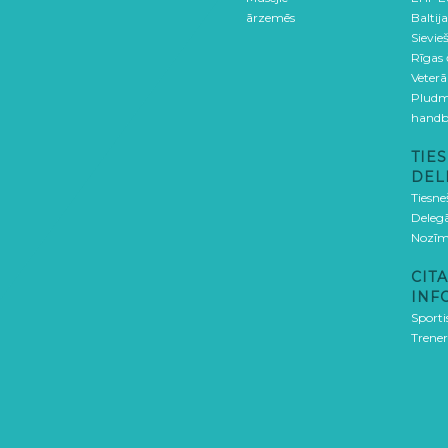
ārzemēs
Baltija
Sievieš
Rīgas
Veterā
Pludm
handb
TIES
DEL
Tiesne
Delegā
Nozīm
CITA
INF
Sporti
Trener