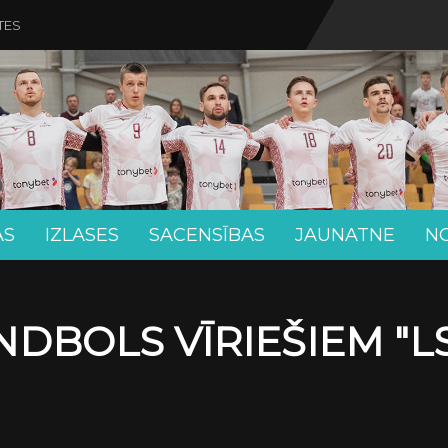
TES
AS
IZLASES
SACENSĪBAS
JAUNATNE
N
BOLS VĪRIEŠIEM "LS