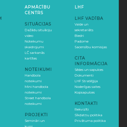
APMĀCĪBU
LHF
CENTRS
M
LHF VADĪBA
SITUĀCIJAS
Valde un
Dažādu situāciju
sekretariāts
video
Biedri
Noteikumu
Padome
skaidrojumi
Sacensību komisijas
LČ sarkanās
CITA
kartītes
INFORMĀCIJA
NOTEIKUMI
Sēdes un sapulces
Handbola
Dokumenti
noteikumi
LHF Stratēģija
Mini handbola
Noderīgas saites
noteikumi
Kopsapulces
Street handbola
KONTAKTI
noteikumi
Rekvizīti
PROJEKTI
Sīkdatņu politika
Semināri un
Privātuma politika
kursi