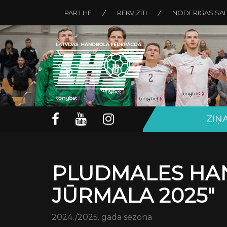
PAR LHF
REKVIZĪTI
NODERĪGAS SAI
ZIŅ
PLUDMALES HAND
JŪRMALA 2025"
2024./2025. gada sezona