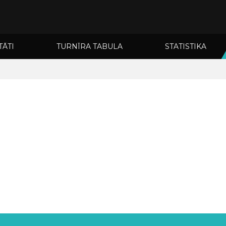
TĀTI
TURNĪRA TABULA
STATISTIKA