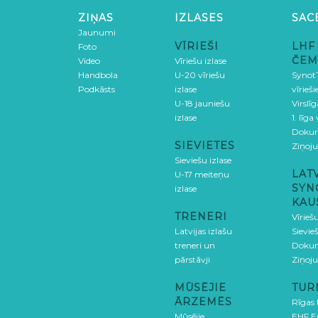
ZIŅAS
IZLASES
SAC
Jaunumi
VĪRIEŠI
LHF
Foto
ČEM
Video
Vīriešu izlase
Handbola
U-20 vīriešu
SynotT
Podkāsts
izlase
vīrieš
U-18 jauniešu
Virslī
izlase
1. līga
Doku
SIEVIETES
Ziņoj
Sieviešu izlase
LAT
U-17 meiteņu
SYN
izlase
KAU
TRENERI
Vīrieš
Latvijas izlašu
Sievie
treneri un
Doku
pārstāvji
Ziņoj
MŪSĒJIE
TUR
ĀRZEMĒS
Rīgas
Mūsējie
EHF E