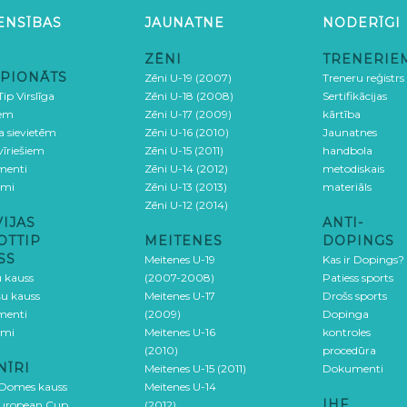
ENSĪBAS
JAUNATNE
NODERĪGI
ZĒNI
TRENERIE
PIONĀTS
Zēni U-19 (2007)
Treneru reģistrs
ip Virslīga
Zēni U-18 (2008)
Sertifikācijas
iem
Zēni U-17 (2009)
kārtība
ga sievietēm
Zēni U-16 (2010)
Jaunatnes
 vīriešiem
Zēni U-15 (2011)
handbola
menti
Zēni U-14 (2012)
metodiskais
umi
Zēni U-13 (2013)
materiāls
Zēni U-12 (2014)
VIJAS
ANTI-
OTTIP
MEITENES
DOPINGS
SS
Meitenes U-19
Kas ir Dopings?
u kauss
(2007-2008)
Patiess sports
šu kauss
Meitenes U-17
Drošs sports
menti
(2009)
Dopinga
umi
Meitenes U-16
kontroles
(2010)
procedūra
NĪRI
Meitenes U-15 (2011)
Dokumenti
 Domes kauss
Meitenes U-14
IHF
uropean Cup
(2012)