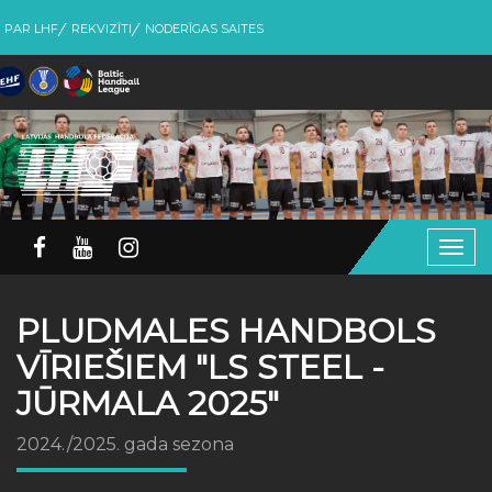
PAR LHF
REKVIZĪTI
NODERĪGAS SAITES
Togg
navig
PLUDMALES HANDBOLS
VĪRIEŠIEM "LS STEEL -
JŪRMALA 2025"
2024./2025. gada sezona