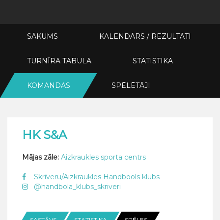
SĀKUMS
KALENDĀRS / REZULTĀTI
TURNĪRA TABULA
STATISTIKA
KOMANDAS
SPĒLĒTĀJI
HK S&A
Mājas zāle:
Aizkraukles sporta centrs
Skrīveru/Aizkraukles Handbools klubs
@handbola_klubs_skriveri
SASTĀVS
STATISTIKA
SPĒLES