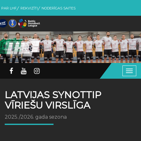
PAR LHF
REKVIZĪTI
NODERĪGAS SAITES
Togg
navig
LATVIJAS SYNOTTIP
VĪRIEŠU VIRSLĪGA
2025./2026. gada sezona