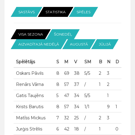
SASTĀVS
STATISTIKA
SPĒLES
VISA SEZONA
ŠONEDĒĻ
AIZVADĪTAJĀ NEDĒĻĀ
AUGUSTĀ
JŪLIJĀ
Spēlētājs
S
M
V
SM
B
N
D
Oskars Pāvils
8
69
38
5/5
2
3
Renārs Vārna
8
57
37
/
1
2
Gatis Taujēns
5
47
34
5/5
1
Krists Barutis
8
57
34
1/1
9
1
Matīss Mickus
7
32
25
/
2
3
Jurģis Strēlis
6
42
18
/
1
0