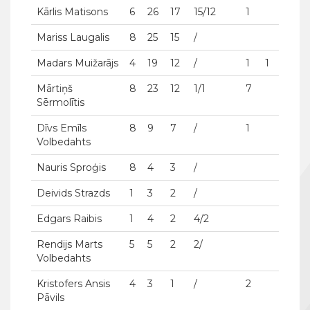
Kārlis Matisons
6
26
17
15/12
1
Mariss Laugalis
8
25
15
/
Madars Muižarājs
4
19
12
/
1
1
Mārtiņš
8
23
12
1/1
7
Sērmolītis
Dīvs Emīls
8
9
7
/
1
Volbedahts
Nauris Sproģis
8
4
3
/
Deivids Strazds
1
3
2
/
Edgars Raibis
1
4
2
4/2
Rendijs Marts
5
5
2
2/
Volbedahts
Kristofers Ansis
4
3
1
/
2
Pāvils