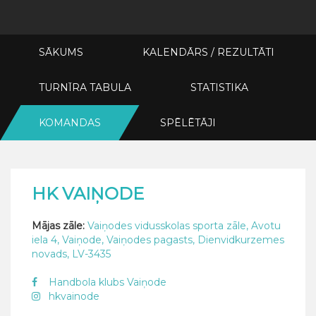
SĀKUMS
KALENDĀRS / REZULTĀTI
TURNĪRA TABULA
STATISTIKA
KOMANDAS
SPĒLĒTĀJI
HK VAIŅODE
Mājas zāle:
Vaiņodes vidusskolas sporta zāle, Avotu
iela 4, Vaiņode, Vaiņodes pagasts, Dienvidkurzemes
novads, LV-3435
Handbola klubs Vaiņode
hkvainode