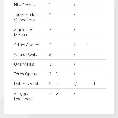
Nils Groznis
1
/
Toms Markuss
2
/
Volbedahts
Zigmunds
3
/
Mickus
Artūrs Auders
4
/
1
Ainārs Pāvils
5
/
Uvis Mikāls
6
/
Toms Opelts
2
1
/
Roberts Vītols
2
1
1/
1
Sergejs
2
2
/
Rodionovs