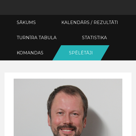
SĀKUMS
KALENDĀRS / REZULTĀTI
TURNĪRA TABULA
STATISTIKA
KOMANDAS
SPĒLĒTĀJI