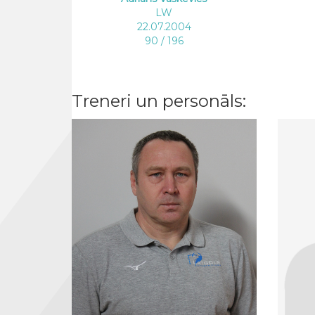
LW
22.07.2004
90 / 196
Treneri un personāls: