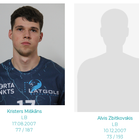
Kristers Miškāns
LB
Alvis Zbitkovskis
17.08.2007
LB
77 / 187
10.12.2007
73 / 193