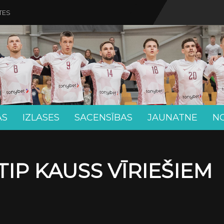
TES
AS
IZLASES
SACENSĪBAS
JAUNATNE
N
TIP KAUSS VĪRIEŠIEM