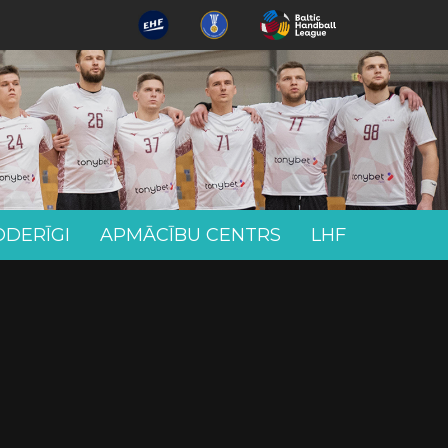
ODERĪGI
APMĀCĪBU CENTRS
LHF