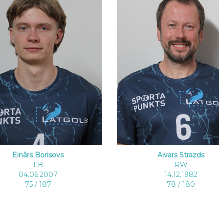
Einārs Borisovs
Aivars Strazds
LB
RW
04.06.2007
14.12.1982
75 / 187
78 / 180