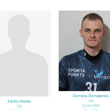
Romāns Romašenko
LW
Edvīns Mekšs
02.06.1997
CB