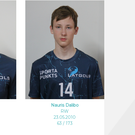
Nauris Dalibo
RW
23.05.2010
63 / 173