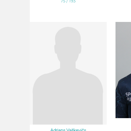
75 / 193
Adrians Vaškevičs