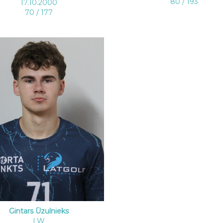
80 / 193
17.10.2000
70 / 177
Gintars Ūzulnieks
LW