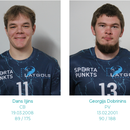
Dans Iļjins
Georgijs Dobrinins
CB
PV
19.03.2008
13.02.2001
89 / 175
90 / 188