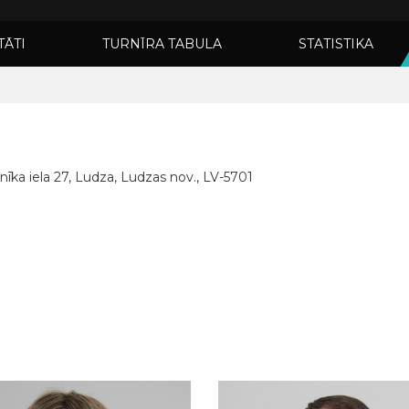
TĀTI
TURNĪRA TABULA
STATISTIKA
inīka iela 27, Ludza, Ludzas nov., LV-5701