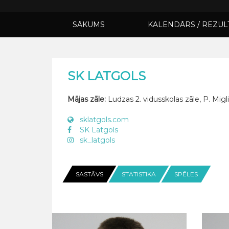
SĀKUMS
KALENDĀRS / REZUL
SK LATGOLS
Mājas zāle:
Ludzas 2. vidusskolas zāle, P. Migl
sklatgols.com
SK Latgols
sk_latgols
SASTĀVS
STATISTIKA
SPĒLES