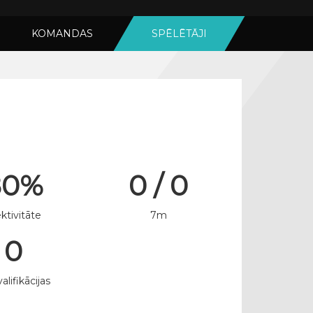
KOMANDAS
SPĒLĒTĀJI
80%
0 / 0
ktivitāte
7m
0
alifikācijas