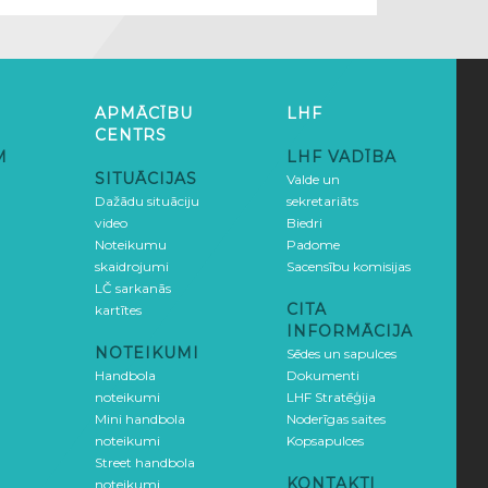
APMĀCĪBU
LHF
CENTRS
M
LHF VADĪBA
SITUĀCIJAS
Valde un
Dažādu situāciju
sekretariāts
video
Biedri
Noteikumu
Padome
skaidrojumi
Sacensību komisijas
LČ sarkanās
CITA
kartītes
INFORMĀCIJA
NOTEIKUMI
Sēdes un sapulces
Handbola
Dokumenti
noteikumi
LHF Stratēģija
Mini handbola
Noderīgas saites
noteikumi
Kopsapulces
Street handbola
KONTAKTI
noteikumi