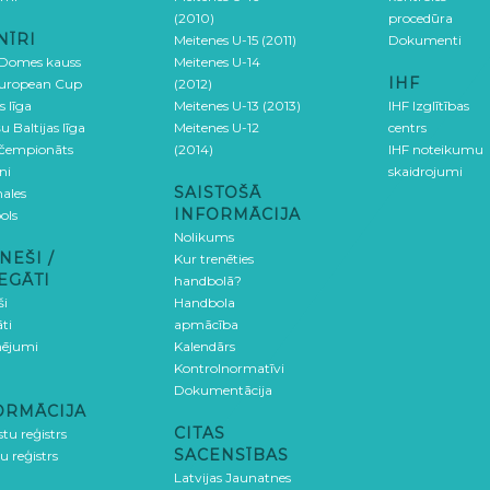
(2010)
procedūra
NĪRI
Meitenes U-15 (2011)
Dokumenti
 Domes kauss
Meitenes U-14
IHF
uropean Cup
(2012)
s līga
Meitenes U-13 (2013)
IHF Izglītības
u Baltijas līga
Meitenes U-12
centrs
 čempionāts
(2014)
IHF noteikumu
ni
skaidrojumi
SAISTOŠĀ
ales
INFORMĀCIJA
ols
Nolikums
NEŠI /
Kur trenēties
EGĀTI
handbolā?
ši
Handbola
ti
apmācība
ējumi
Kalendārs
Kontrolnormatīvi
Dokumentācija
ORMĀCIJA
CITAS
stu reģistrs
SACENSĪBAS
u reģistrs
Latvijas Jaunatnes