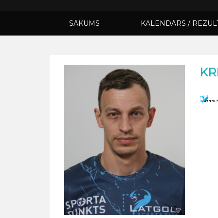
SĀKUMS
KALENDĀRS / REZUL
KR