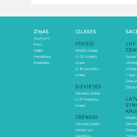
ZIŅAS
IZLASES
SAC
Jaunumi
VĪRIEŠI
LHF
Foto
ČEM
Video
Vīriešu izlase
Handbola
U-20 vīriešu
SynotT
Podkāsts
izlase
vīrieš
U-18 jauniešu
Virslī
izlase
1. līga
Doku
SIEVIETES
Ziņoj
Sieviešu izlase
LAT
U-17 meiteņu
SYN
izlase
KAU
TRENERI
Vīrieš
Latvijas izlašu
Sievie
treneri un
Doku
pārstāvji
Ziņoj