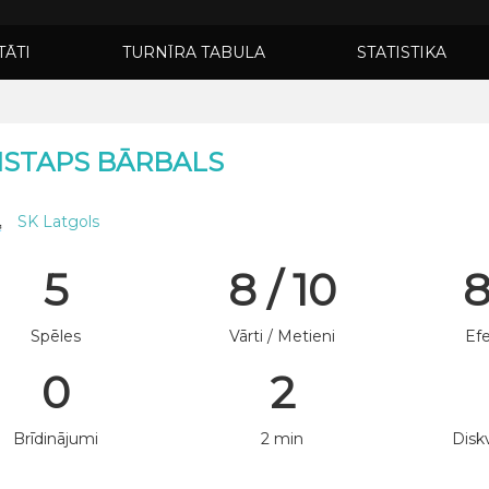
TĀTI
TURNĪRA TABULA
STATISTIKA
ISTAPS BĀRBALS
SK Latgols
5
8 / 10
Spēles
Vārti / Metieni
Efe
0
2
Brīdinājumi
2 min
Diskv