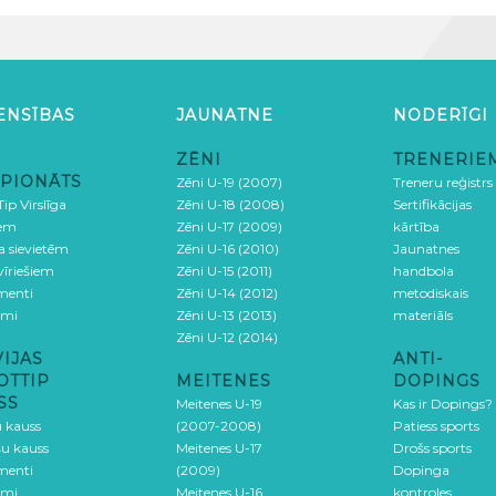
ENSĪBAS
JAUNATNE
NODERĪGI
ZĒNI
TRENERIE
PIONĀTS
Zēni U-19 (2007)
Treneru reģistrs
ip Virslīga
Zēni U-18 (2008)
Sertifikācijas
iem
Zēni U-17 (2009)
kārtība
ga sievietēm
Zēni U-16 (2010)
Jaunatnes
 vīriešiem
Zēni U-15 (2011)
handbola
menti
Zēni U-14 (2012)
metodiskais
umi
Zēni U-13 (2013)
materiāls
Zēni U-12 (2014)
VIJAS
ANTI-
OTTIP
MEITENES
DOPINGS
SS
Meitenes U-19
Kas ir Dopings?
u kauss
(2007-2008)
Patiess sports
šu kauss
Meitenes U-17
Drošs sports
menti
(2009)
Dopinga
umi
Meitenes U-16
kontroles