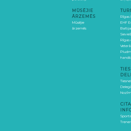
MŪSĒJIE
TUR
ĀRZEMĒS
Rīgas
Mūsējie
EHF E
ārzemēs
Baltija
Sievieš
Rīgas
Veterā
Pludm
handb
TIES
DEL
Tiesne
Delegā
Nozīm
CITA
INF
Sporti
Trener