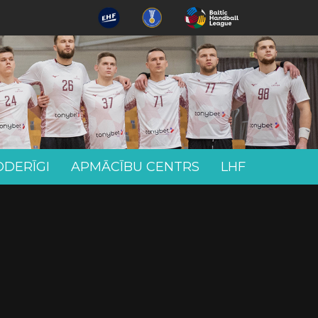
ODERĪGI
APMĀCĪBU CENTRS
LHF