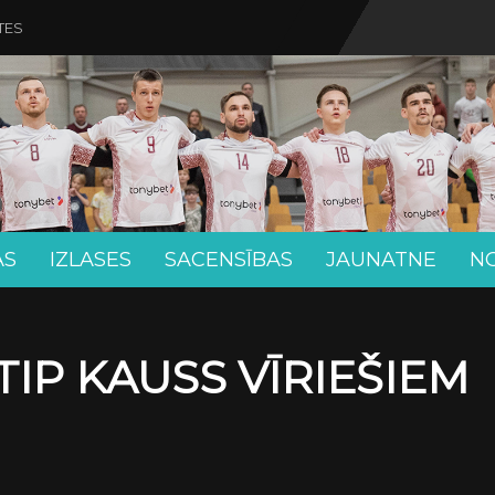
TES
AS
IZLASES
SACENSĪBAS
JAUNATNE
N
TIP KAUSS VĪRIEŠIEM