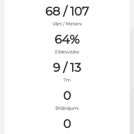
68 / 107
Vārti / Metieni
64%
Efektivitāte
9 / 13
7m
0
Brīdinājumi
0