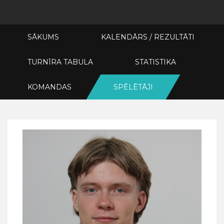
SĀKUMS
KALENDĀRS / REZULTĀTI
TURNĪRA TABULA
STATISTIKA
KOMANDAS
SPĒLĒTĀJI