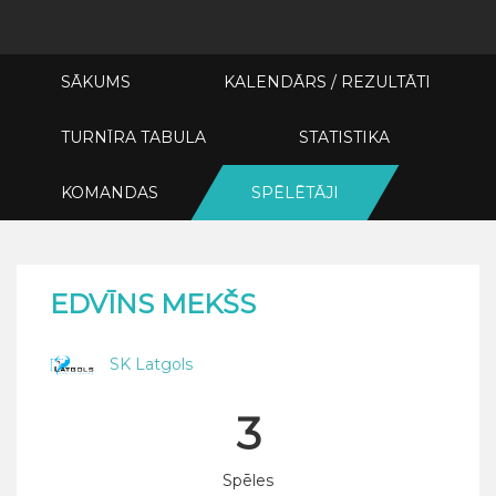
SĀKUMS
KALENDĀRS / REZULTĀTI
TURNĪRA TABULA
STATISTIKA
KOMANDAS
SPĒLĒTĀJI
EDVĪNS MEKŠS
SK Latgols
3
Spēles