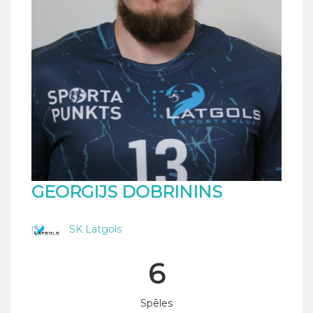
GEORGIJS DOBRININS
SK Latgols
6
Spēles