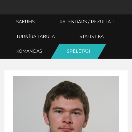
SĀKUMS
KALENDĀRS / REZULTĀTI
TURNĪRA TABULA
STATISTIKA
KOMANDAS
SPĒLĒTĀJI