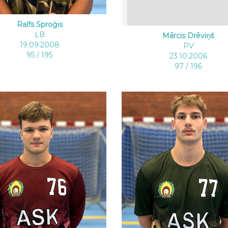
Ralfs Sproģis
LB
Mārcis Drēviņš
19.09.2008
PV
95 / 195
23.10.2006
97 / 196