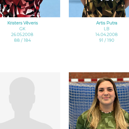
Kristers Vēveris
Artis Putra
GK
LB
26.05.2008
14.04.2008
88 / 184
91 / 190