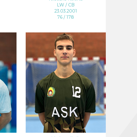
LW / CB
23.03.2001
76 / 178