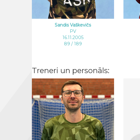
Sandis Vaškevičs
PV
16.11.2005
89 / 189
Treneri un personāls: