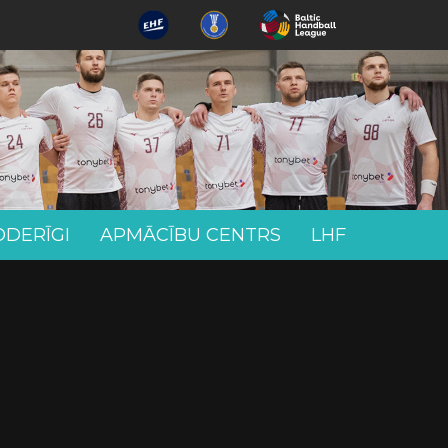
ODERĪGI
APMĀCĪBU CENTRS
LHF