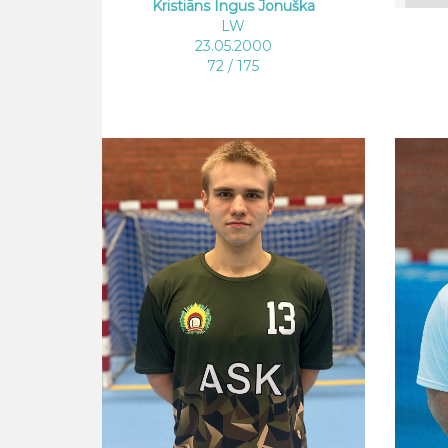
Kristiāns Ingus Jonuška
LW
23.05.2000
72 / 175