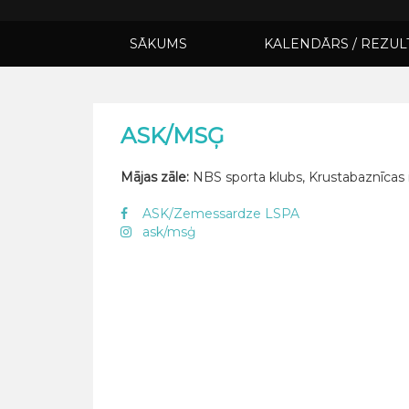
SĀKUMS
KALENDĀRS / REZUL
ASK/MSĢ
Mājas zāle:
NBS sporta klubs, Krustabaznīcas i
ASK/Zemessardze LSPA
ask/msģ