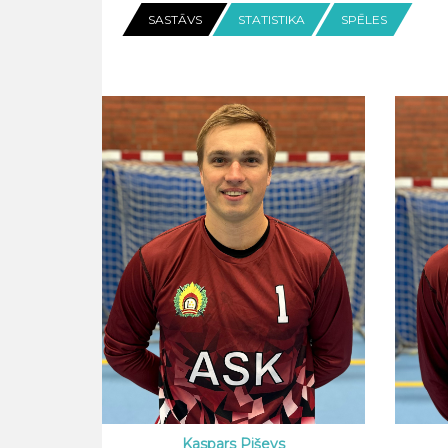
SASTĀVS
STATISTIKA
SPĒLES
Kaspars Piševs