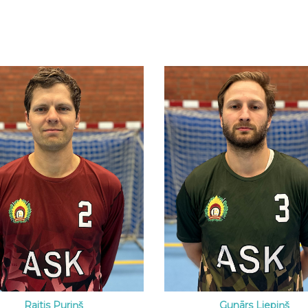
Raitis Puriņš
Gunārs Liepiņš