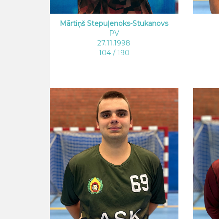
Mārtiņš Stepuļenoks-Stukanovs
PV
27.11.1998
104 / 190