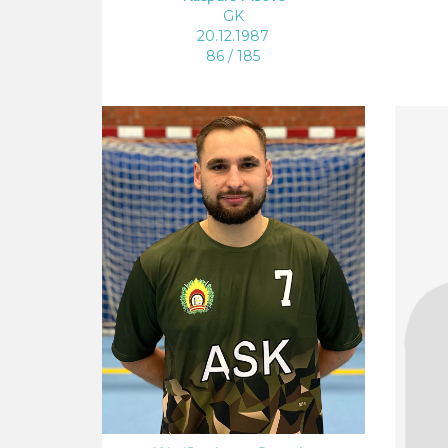
GK
20.12.1987
86 / 185