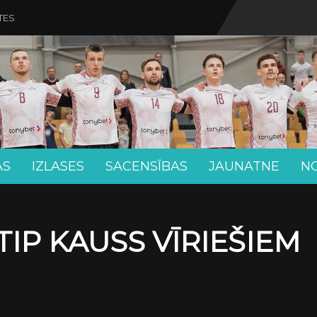
TES
AS
IZLASES
SACENSĪBAS
JAUNATNE
N
TIP KAUSS VĪRIEŠIEM