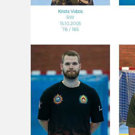
Krists Vidzis
RW
15.10.2005
78 / 185