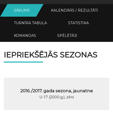
SĀKUMS
KALENDĀRS / REZULTĀTI
TURNĪRA TABULA
STATISTIKA
KOMANDAS
SPĒLĒTĀJI
IEPRIEKŠĒJĀS SEZONAS
2016./2017. gada sezona, jaunatne
U-17 (2000.g.), zēni