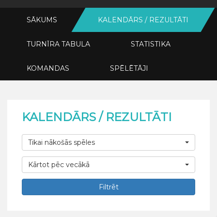
SĀKUMS
KALENDĀRS / REZULTĀTI
TURNĪRA TABULA
STATISTIKA
KOMANDAS
SPĒLĒTĀJI
KALENDĀRS / REZULTĀTI
Tikai nākošās spēles
Kārtot pēc vecākā
Filtrēt