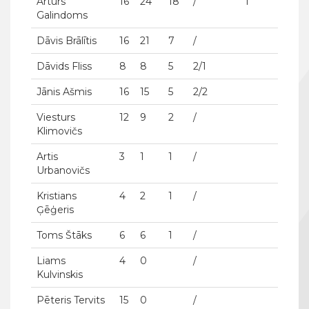
Artūrs
16
24
18
/
1
Galindoms
Dāvis Brālītis
16
21
7
/
Dāvids Fliss
8
8
5
2/1
Jānis Ašmis
16
15
5
2/2
Viesturs
12
9
2
/
Klimovičs
Artis
3
1
1
/
Urbanovičs
Kristians
4
2
1
/
Ģēģeris
Toms Štāks
6
6
1
/
Liams
4
0
/
Kulvinskis
Pēteris Tervits
15
0
/