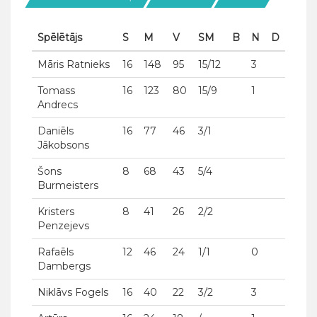
Spēlētājs
S
M
V
SM
B
N
D
Māris Ratnieks
16
148
95
15/12
3
Tomass
16
123
80
15/9
1
Andrecs
Daniēls
16
77
46
3/1
Jākobsons
Šons
8
68
43
5/4
Burmeisters
Kristers
8
41
26
2/2
Penzejevs
Rafaēls
12
46
24
1/1
0
Dambergs
Niklāvs Fogels
16
40
22
3/2
3