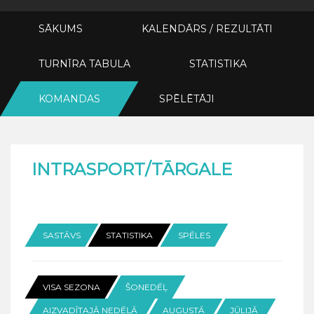
SĀKUMS
KALENDĀRS / REZULTĀTI
TURNĪRA TABULA
STATISTIKA
KOMANDAS
SPĒLĒTĀJI
INTRASPORT/TĀRGALE
SASTĀVS
STATISTIKA
SPĒLES
VISA SEZONA
ŠONEDĒĻ
AIZVADĪTAJĀ NEDĒĻĀ
AUGUSTĀ
JŪLIJĀ