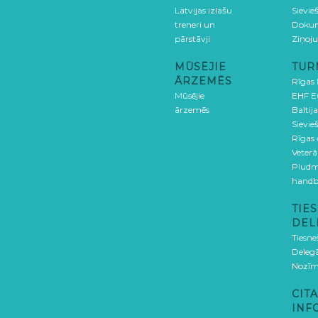
Latvijas izlašu
Sievie
treneri un
Doku
pārstāvji
Ziņoj
MŪSĒJIE
TUR
ĀRZEMĒS
Rīgas
Mūsējie
EHF E
ārzemēs
Baltija
Sievieš
Rīgas
Veterā
Pludm
handb
TIES
DEL
Tiesne
Delegā
Nozīm
CITA
INF