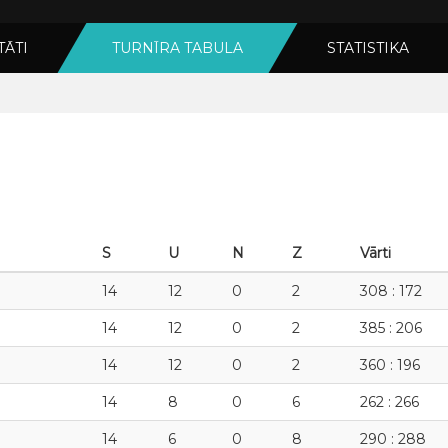
TĀTI
TURNĪRA TABULA
STATISTIKA
S
U
N
Z
Vārti
14
12
0
2
308 : 172
14
12
0
2
385 : 206
14
12
0
2
360 : 196
14
8
0
6
262 : 266
14
6
0
8
290 : 288