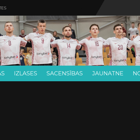
TES
AS
IZLASES
SACENSĪBAS
JAUNATNE
N