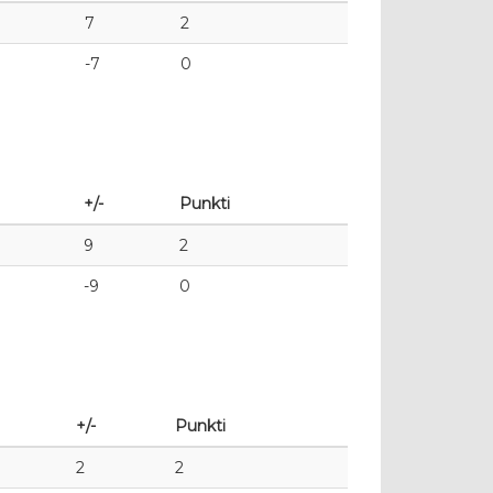
7
2
-7
0
+/-
Punkti
9
2
-9
0
+/-
Punkti
2
2