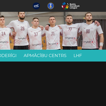
ODERĪGI
APMĀCĪBU CENTRS
LHF