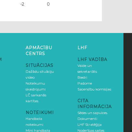
-2
0
APMĀCĪBU
LHF
CENTRS
M
LHF VADĪBA
SITUĀCIJAS
Valde un
Dažādu situāciju
sekretariāts
video
Biedri
Noteikumu
Padome
skaidrojumi
Sacensību komisijas
LČ sarkanās
CITA
kartītes
INFORMĀCIJA
NOTEIKUMI
Sēdes un sapulces
Handbola
Dokumenti
noteikumi
LHF Stratēģija
Mini handbola
Noderīgas saites