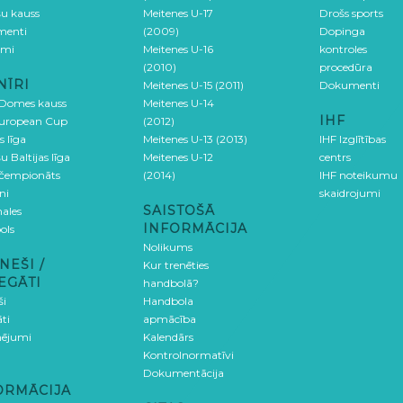
šu kauss
Meitenes U-17
Drošs sports
menti
(2009)
Dopinga
umi
Meitenes U-16
kontroles
(2010)
procedūra
NĪRI
Meitenes U-15 (2011)
Dokumenti
 Domes kauss
Meitenes U-14
IHF
uropean Cup
(2012)
s līga
Meitenes U-13 (2013)
IHF Izglītības
u Baltijas līga
Meitenes U-12
centrs
 čempionāts
(2014)
IHF noteikumu
ni
skaidrojumi
SAISTOŠĀ
ales
INFORMĀCIJA
ols
Nolikums
NEŠI /
Kur trenēties
EGĀTI
handbolā?
ši
Handbola
ti
apmācība
ējumi
Kalendārs
Kontrolnormatīvi
Dokumentācija
ORMĀCIJA