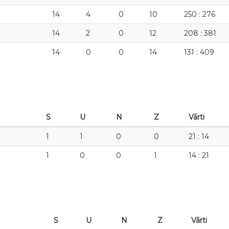
14
4
0
10
250 : 276
14
2
0
12
208 : 381
14
0
0
14
131 : 409
S
U
N
Z
Vārti
1
1
0
0
21 : 14
1
0
0
1
14 : 21
S
U
N
Z
Vārti