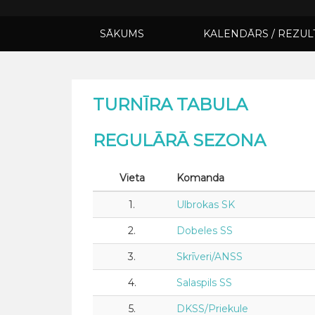
SĀKUMS
KALENDĀRS / REZUL
TURNĪRA TABULA
REGULĀRĀ SEZONA
Vieta
Komanda
1.
Ulbrokas SK
2.
Dobeles SS
3.
Skrīveri/ANSS
4.
Salaspils SS
5.
DKSS/Priekule