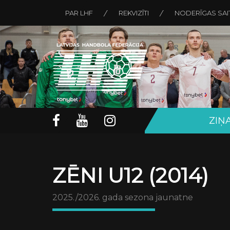
PAR LHF
REKVIZĪTI
NODERĪGAS SAI
ZIŅ
ZĒNI U12 (2014)
2025./2026. gada sezona jaunatne