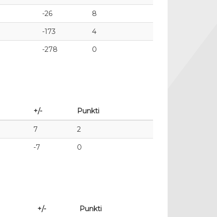
-26
8
-173
4
-278
0
+/-
Punkti
7
2
-7
0
+/-
Punkti