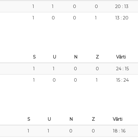
1
1
0
0
20 : 13
1
0
0
1
13 : 20
S
U
N
Z
Vārti
1
1
0
0
24 : 15
1
0
0
1
15 : 24
S
U
N
Z
Vārti
1
1
0
0
18 : 16