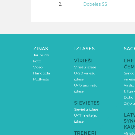
2.
Dobeles SS
ZIŅAS
IZLASES
SAC
Jaunumi
VĪRIEŠI
LHF
Foto
ČEM
Video
Vīriešu izlase
Handbola
U-20 vīriešu
SynotT
Podkāsts
izlase
vīrieš
U-18 jauniešu
Virslī
izlase
1. līga
Doku
SIEVIETES
Ziņoj
Sieviešu izlase
LAT
U-17 meiteņu
SYN
izlase
KAU
TRENERI
Vīrieš