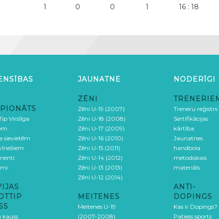
1
0
0
1
16 : 18
ENSĪBAS
JAUNATNE
NODERĪGI
ZĒNI
TRENERIE
PIONĀTS
Zēni U-19 (2007)
Treneru reģistrs
ip Virslīga
Zēni U-18 (2008)
Sertifikācijas
iem
Zēni U-17 (2009)
kārtība
ga sievietēm
Zēni U-16 (2010)
Jaunatnes
 vīriešiem
Zēni U-15 (2011)
handbola
menti
Zēni U-14 (2012)
metodiskais
umi
Zēni U-13 (2013)
materiāls
Zēni U-12 (2014)
VIJAS
ANTI-
OTTIP
MEITENES
DOPINGS
SS
Meitenes U-19
Kas ir Dopings?
u kauss
(2007-2008)
Patiess sports