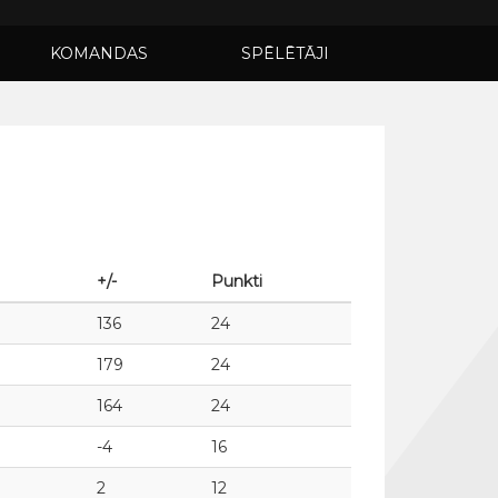
KOMANDAS
SPĒLĒTĀJI
+/-
Punkti
136
24
179
24
164
24
-4
16
2
12