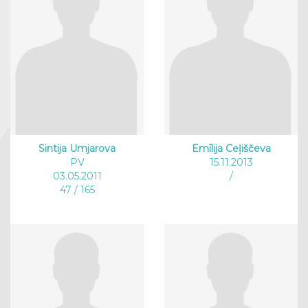
Sintija Umjarova
Emīlija Ceļiščeva
PV
15.11.2013
03.05.2011
/
47 / 165