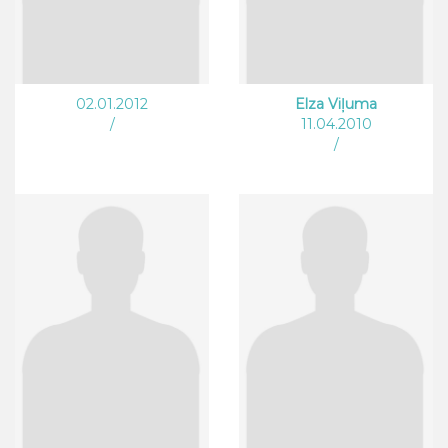
02.01.2012
Elza Viļuma
/
11.04.2010
/