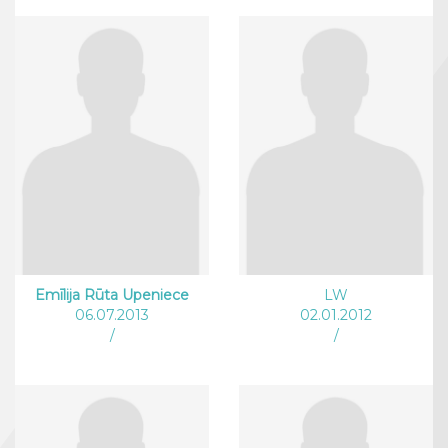
Emīlija Rūta Upeniece
LW
06.07.2013
02.01.2012
/
/