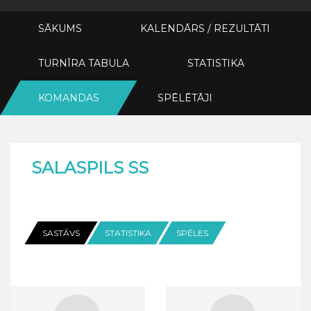
SĀKUMS
KALENDĀRS / REZULTĀTI
TURNĪRA TABULA
STATISTIKA
KOMANDAS
SPĒLĒTĀJI
SALASPILS SS
SASTĀVS
STATISTIKA
SPĒLES