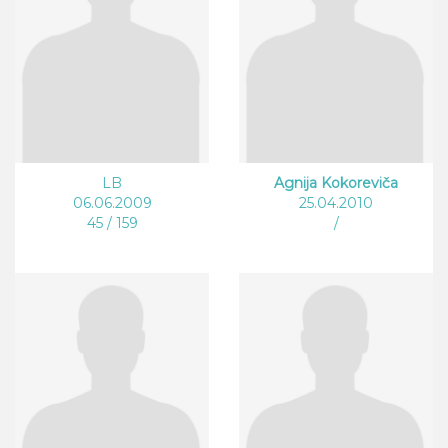
LB
Agnija Kokoreviča
06.06.2009
25.04.2010
45 / 159
/