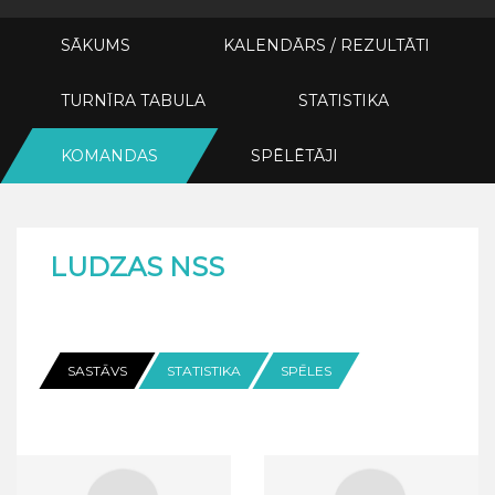
SĀKUMS
KALENDĀRS / REZULTĀTI
TURNĪRA TABULA
STATISTIKA
KOMANDAS
SPĒLĒTĀJI
LUDZAS NSS
SASTĀVS
STATISTIKA
SPĒLES