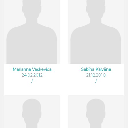
Marianna Vaškeviča
Sabīna Kalvāne
24.02.2012
21.12.2010
/
/