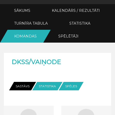
SĀKUMS
KALENDĀRS / REZULTĀTI
TURNĪRA TABULA
STATISTIKA
KOMANDAS
SPĒLĒTĀJI
DKSS/VAIŅODE
SASTĀVS
STATISTIKA
SPĒLES