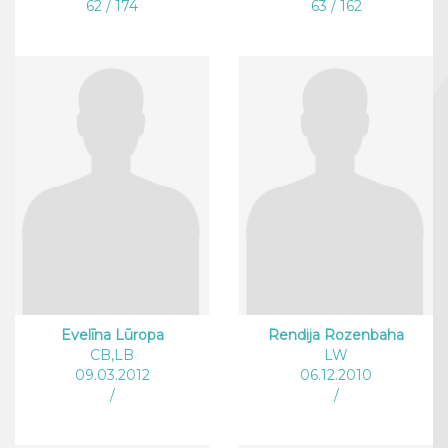
62 / 174
63 / 162
Evelīna Lūropa
Rendija Rozenbaha
CB,LB
LW
09.03.2012
06.12.2010
/
/