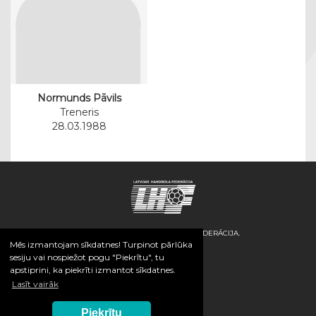
Normunds Pāvils
Treneris
28.03.1988
© 2026 / LATVIJAS HANDBOLA FEDERĀCIJA.
Mēs izmantojam sīkdatnes! Turpinot pārlūka
sesiju vai nospiežot pogu "Piekrītu", tu
apstiprini, ka piekrīti izmantot sīkdatnes.
Lasīt vairāk
Piekrītu