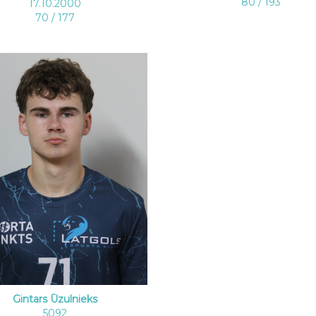
80 / 193
17.10.2000
70 / 177
Gintars Ūzulnieks
5092