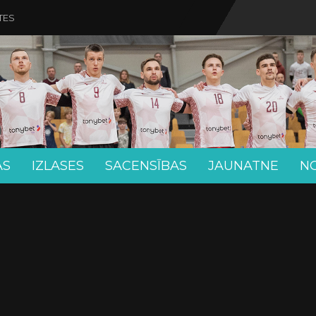
TES
AS
IZLASES
SACENSĪBAS
JAUNATNE
N
M