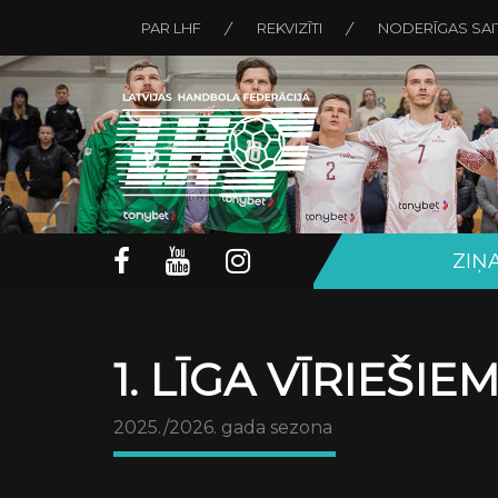
PAR LHF
REKVIZĪTI
NODERĪGAS SAI
ZIŅ
1. LĪGA VĪRIEŠIE
2025./2026. gada sezona