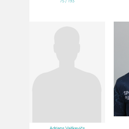
75 / 193
Adrians Vaškevičs