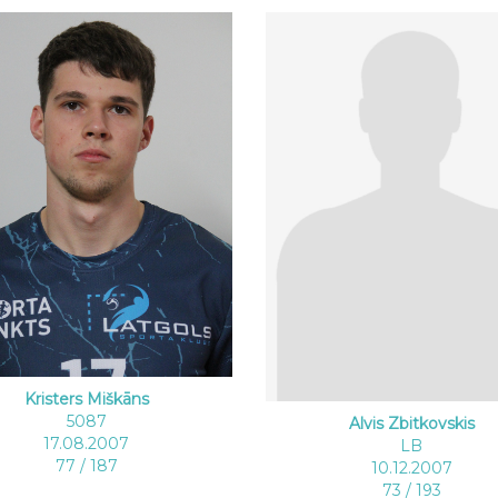
Kristers Miškāns
5087
Alvis Zbitkovskis
17.08.2007
LB
77 / 187
10.12.2007
73 / 193