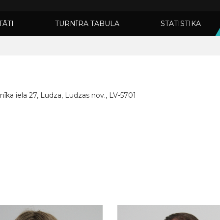
TĀTI
TURNĪRA TABULA
STATISTIKA
inīka iela 27, Ludza, Ludzas nov., LV-5701