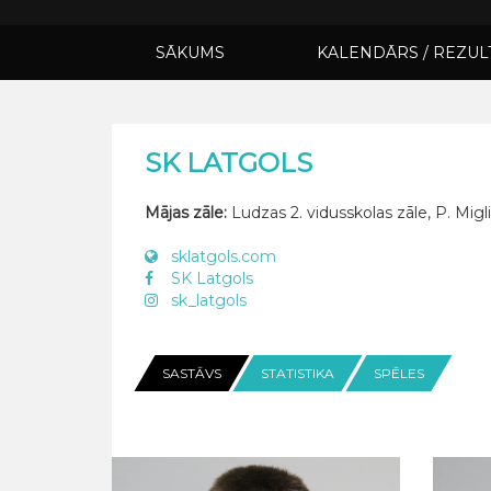
SĀKUMS
KALENDĀRS / REZUL
SK LATGOLS
Mājas zāle:
Ludzas 2. vidusskolas zāle, P. Migl
sklatgols.com
SK Latgols
sk_latgols
SASTĀVS
STATISTIKA
SPĒLES