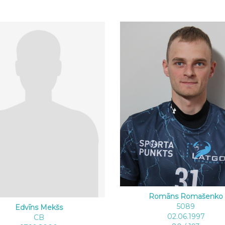
Romāns Romašenko
5089
Edvīns Mekšs
02.06.1997
CB