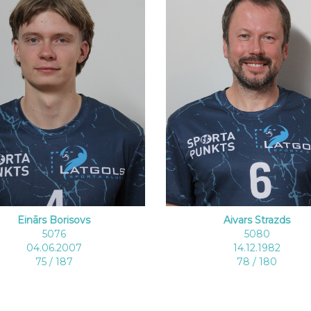
Einārs Borisovs
Aivars Strazds
5076
5080
04.06.2007
14.12.1982
75 / 187
78 / 180