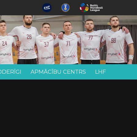
ODERĪGI
APMĀCĪBU CENTRS
LHF