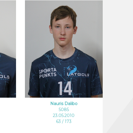
Nauris Dalibo
5085
23.05.2010
63 / 173