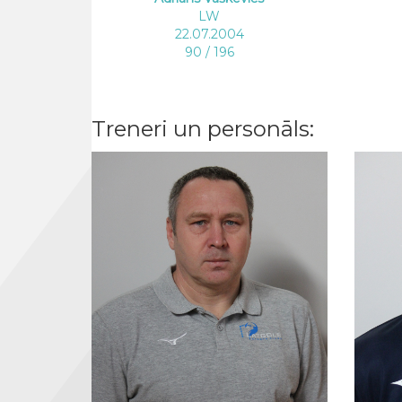
LW
22.07.2004
90 / 196
Treneri un personāls: