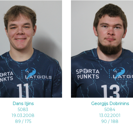
Dans Iļjins
Georgijs Dobrinins
5083
5084
19.03.2008
13.02.2001
89 / 175
90 / 188