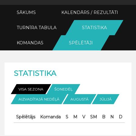
SĀKUMS
KALENDĀRS / REZULTĀTI
TURNĪRA TABULA
STATISTIKA
KOMANDAS
SPĒLĒTĀJI
STATISTIKA
VISA SEZONA
ŠONEDĒĻ
AIZVADĪTAJĀ NEDĒĻĀ
AUGUSTĀ
JŪLIJĀ
Spēlētājs
Komanda
S
M
V
SM
B
N
D