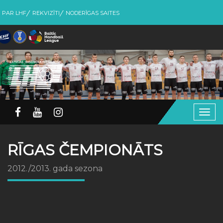
PAR LHF
REKVIZĪTI
NODERĪGAS SAITES
Togg
navig
RĪGAS ČEMPIONĀTS
2012./2013. gada sezona