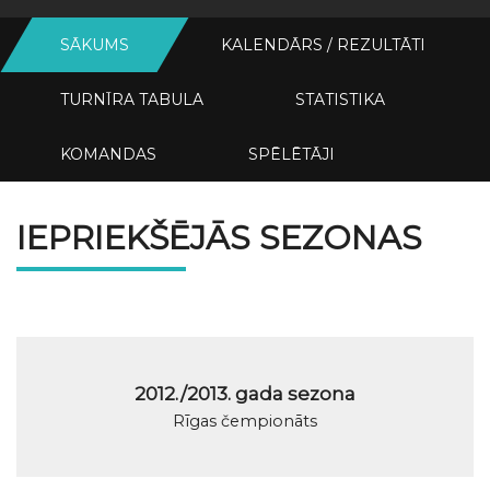
SĀKUMS
KALENDĀRS / REZULTĀTI
TURNĪRA TABULA
STATISTIKA
KOMANDAS
SPĒLĒTĀJI
IEPRIEKŠĒJĀS SEZONAS
2012./2013. gada sezona
Rīgas čempionāts